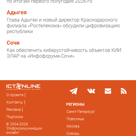
по итогам первого полугодия 2026-го
Адыгея
Глава Адыгеи и новый директор Краснодарского
филиала «Ростелекома» обсудили цифровизацию
республики
Сочи
Как обеспечить киберустойчивость объектов КИИ:
ЭЛАР на «Инфофоруме-Сочи»
О проекте
Контакты
РЕГИОНЫ
Реклама
Санкт-Петербург
Подписка
Поволжье
© 2004-2026
Москва
"Инфокоммуникации
онлайн"
Сибирь