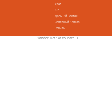
Урал
Юг
Дальний Восток
Северный Кавказ
Релизы
!-- Yandex.Metrika counter -->