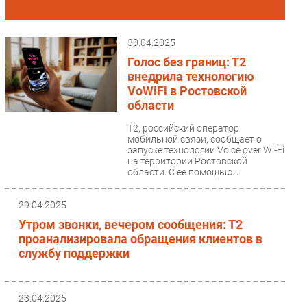
Мобильная связь
Импорто­замещение
Автоматизация Промышленности
30.04.2025
Интернет
Голос без границ: Т2
внедрила технологию
Мобильная связь
VoWiFi в Ростовской
Фиксированная связь
области
Интеграция
T2, российский оператор
Рынок ПК
мобильной связи, сообщает о
запуске технологии Voice over Wi-Fi
Маркетинг
на территории Ростовской
Торговые сети
области. С ее помощью...
Оборудование
29.04.2025
ПО
Утром звонки, вечером сообщения: Т2
Outsourcing
проанализировала обращения клиентов в
Кадры
службу поддержки
Регулирование
Финансы
23.04.2025
Web