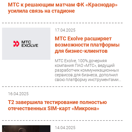
МТС к решающим матчам ФК «Краснодар»
Безопасность
усилила связь на стадионе
Инновации
CIO/Управление ИТ
17.04.2025
Гаджеты
МТС Exolve расширяет
Здоровье
возможности платформы
для бизнес-клиентов
РАЗДЕЛЫ
МТС Exolve, 100% дочерняя
компания ПАО «МТС», ведущий
Новости
разработчик коммуникационных
сервисов для бизнеса, дополнил
Аналитика
свою платформу инструментами...
Интервью
16.04.2025
Мероприятия
Т2 завершила тестирование полностью
Проекты
отечественных SIM-карт «Микрона»
IT класс
Тестовый стенд
Каталог компаний
14.04.2025