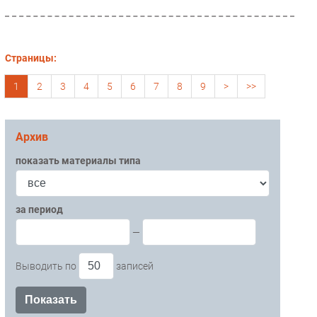
Страницы:
1
2
3
4
5
6
7
8
9
>
>>
Архив
показать материалы типа
за период
—
Выводить по
записей