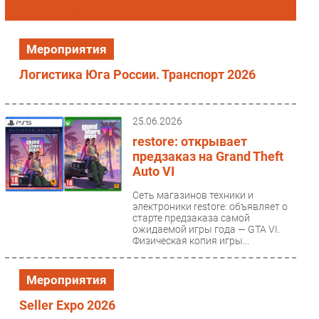
Торговые сети
Импорто­замещение
Автоматизация Промышленности
Мероприятия
Интернет
Логистика Юга России. Транспорт 2026
Мобильная связь
Фиксированная связь
Интеграция
25.06.2026
Рынок ПК
restore: открывает
предзаказ на Grand Theft
Маркетинг
Auto VI
Торговые сети
Сеть магазинов техники и
Оборудование
электроники restore: объявляет о
ПО
старте предзаказа самой
ожидаемой игры года — GTA VI.
Outsourcing
Физическая копия игры...
Кадры
Регулирование
Мероприятия
Финансы
Seller Expo 2026
Web