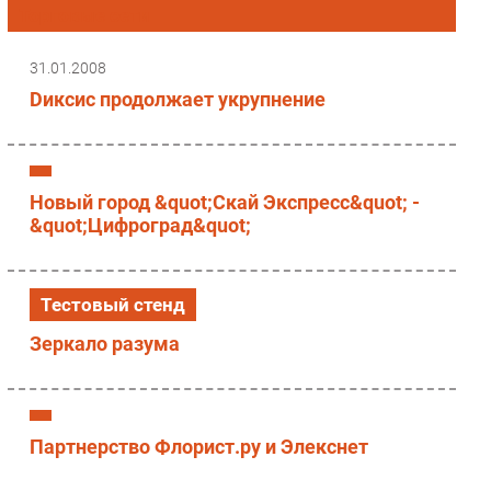
Торговые сети
Импорто­замещение
Автоматизация Промышленности
31.01.2008
Интернет
Dиксис продолжает укрупнение
Мобильная связь
Фиксированная связь
Интеграция
Новый город &quot;Скай Экспресс&quot; -
Рынок ПК
&quot;Цифроград&quot;
Маркетинг
Торговые сети
Тестовый стенд
Оборудование
ПО
Зеркало разума
Outsourcing
Кадры
Регулирование
Партнерство Флорист.ру и Элекснет
Финансы
Web