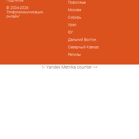
Подписка
Поволжье
© 2004-2026
Москва
"Инфокоммуникации
онлайн"
Сибирь
Урал
Юг
Дальний Восток
Северный Кавказ
Релизы
!-- Yandex.Metrika counter -->