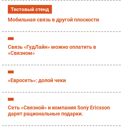
Безопасность
Тестовый стенд
Инновации
Мобильная связь в другой плоскости
CIO/Управление ИТ
Гаджеты
Здоровье
Связь «ГудЛайн» можно оплатить в
«Связном»
РАЗДЕЛЫ
Новости
Аналитика
«Евросеть»: долой чеки
Интервью
Мероприятия
Проекты
Сеть «Связной» и компания Sony Ericsson
IT класс
дарят рациональные подарки.
Тестовый стенд
Каталог компаний