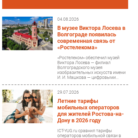
Мобильная связь
Импорто­замещение
Автоматизация Промышленности
04.08.2026
Интернет
В музее Виктора Лосева в
Волгограде появилась
Мобильная связь
современная связь от
Фиксированная связь
«Ростелекома»
Интеграция
«Ростелеком» обеспечил музей
Рынок ПК
Виктора Лосева — филиал
Волгоградского музея
Маркетинг
изобразительных искусств имени
Торговые сети
И. И. Машкова — цифровыми...
Оборудование
29.07.2026
ПО
Летние тарифы
Outsourcing
мобильных операторов
Кадры
для жителей Ростова-на-
Дону в 2026 году
Регулирование
Финансы
ICT-YUG.ru сравнил тарифы
операторов мобильной связи в
Web