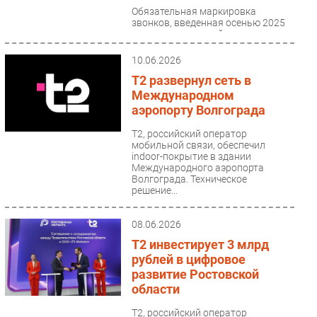
Обязательная маркировка
звонков, введенная осенью 2025
года, стала крупнейшим
изменением на рынке исходящих
коммуникаций за последние...
10.06.2026
T2 развернул сеть в
Международном
аэропорту Волгограда
Т2, российский оператор
мобильной связи, обеспечил
indoor-покрытие в здании
Международного аэропорта
Волгограда. Техническое
решение...
08.06.2026
T2 инвестирует 3 млрд
рублей в цифровое
развитие Ростовской
области
T2, российский оператор