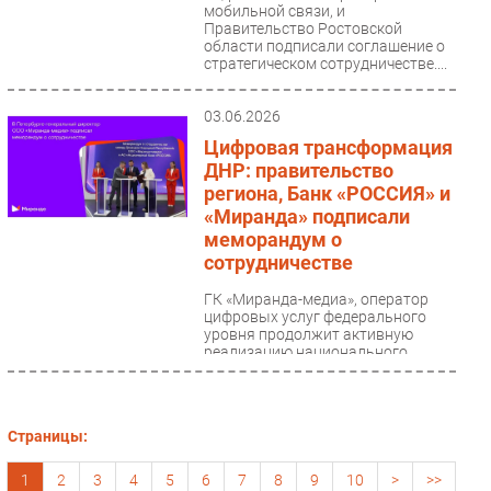
мобильной связи, и
Правительство Ростовской
области подписали соглашение о
стратегическом сотрудничестве....
03.06.2026
Цифровая трансформация
ДНР: правительство
региона, Банк «РОССИЯ» и
«Миранда» подписали
меморандум о
сотрудничестве
ГК «Миранда-медиа», оператор
цифровых услуг федерального
уровня продолжит активную
реализацию национального
проекта «Экономика данных...
Страницы:
1
2
3
4
5
6
7
8
9
10
>
>>