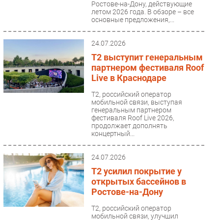
Ростове-на-Дону, действующие
летом 2026 года. В обзоре – все
Безопасность
основные предложения,...
Инновации
CIO/Управление ИТ
24.07.2026
Гаджеты
T2 выступит генеральным
партнером фестиваля Roof
Здоровье
Live в Краснодаре
РАЗДЕЛЫ
Т2, российский оператор
мобильной связи, выступая
генеральным партнером
Новости
фестиваля Roof Live 2026,
продолжает дополнять
Аналитика
концертный...
Интервью
Мероприятия
24.07.2026
T2 усилил покрытие у
Проекты
открытых бассейнов в
IT класс
Ростове-на-Дону
Тестовый стенд
Т2, российский оператор
Каталог компаний
мобильной связи, улучшил