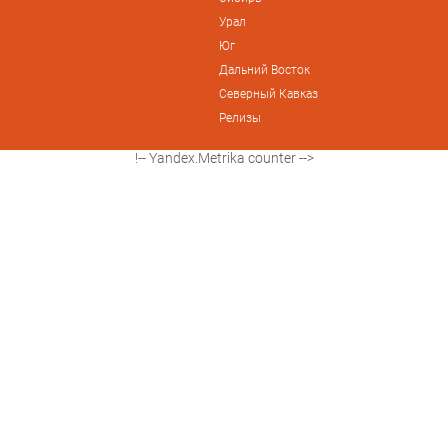
Урал
Юг
Дальний Восток
Северный Кавказ
Релизы
!-- Yandex.Metrika counter -->