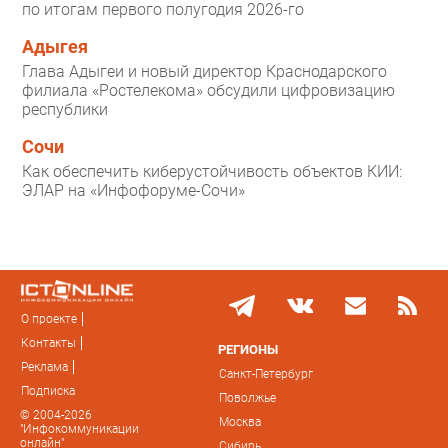
по итогам первого полугодия 2026-го
Адыгея
Глава Адыгеи и новый директор Краснодарского
филиала «Ростелекома» обсудили цифровизацию
республики
Сочи
Как обеспечить киберустойчивость объектов КИИ:
ЭЛАР на «Инфофоруме-Сочи»
О проекте
Контакты
РЕГИОНЫ
Реклама
Санкт-Петербург
Подписка
Поволжье
© 2004-2026
Москва
"Инфокоммуникации
онлайн"
Сибирь