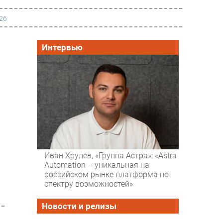
26
РАЗДЕЛЫ
Интервью
Новости
Аналитика
Интервью
Мероприятия
Проекты
IT класс
Иван Хрулев, «Группа Астра»: «Astra
Automation – уникальная на
Тестовый стенд
м
российском рынке платформа по
спектру возможностей»
Каталог компаний
Новости и релизы