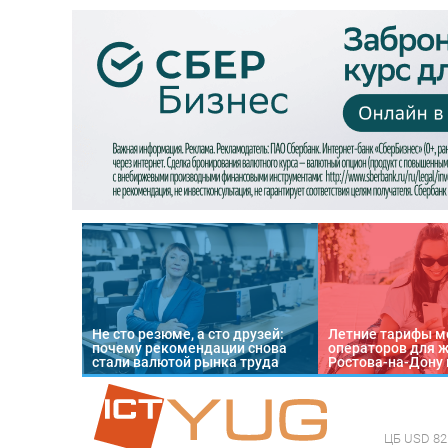
Не сто резюме, а сто друзей:
Летние тарифы м
почему рекомендации снова
операторов для 
стали валютой рынка труда
Ростова-на-Дону 
ЦБ
USD 82