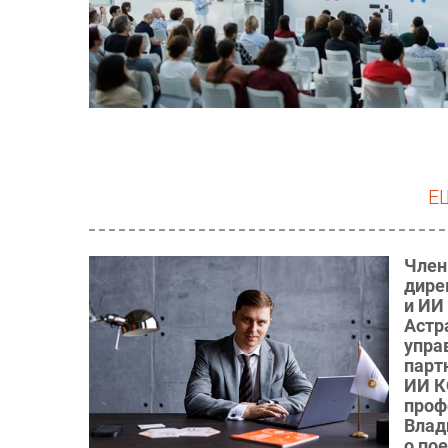
Е
Член
дире
и ИИ
Астр
упра
парт
ИИ КО
проф
Влад
о по