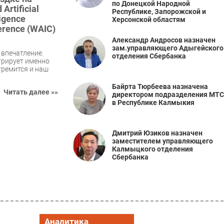
по Донецкой Народной
 Artificial
Республике, Запорожской и
ligence
Херсонской областям
erence (WAIC)
Александр Андросов назначен
зам.управляющего Адыгейского
 впечатление.
отделения Сбербанка
трирует именно
стремится и наш
Байрта Тюрбеева назначена
Читать далее »»
директором подразделения МТС
в Республике Калмыкия
Дмитрий Юзиков назначен
заместителем управляющего
Калмыцкого отделения
Сбербанка
Аналитика