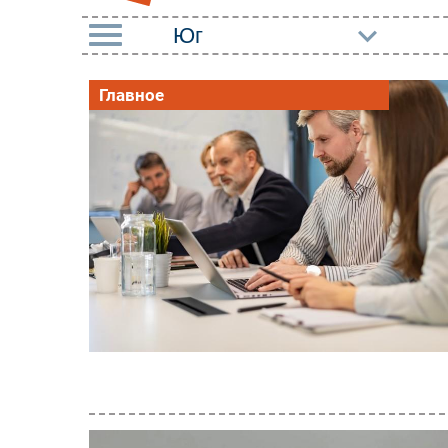
РУБРИКИ
Главное
Импорто­замещение
Маркетин
Автоматизация
Торговые
Промышленности
Оборудов
Интернет
ПО
Мобильная связь
Outsourci
Фиксированная связь
Кадры
Интеграция
Регулиро
Рынок ПК