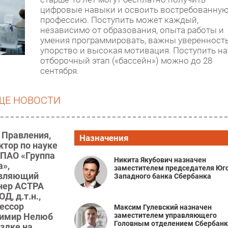
цифровые навыки и освоить востребованну
профессию. Поступить может каждый,
независимо от образования, опыта работы и
умения программировать, важны уверенность
упорство и высокая мотивация. Поступить на
отборочный этап («бассейн») можно до 28
сентября.
ЩЕ НОВОСТИ
 Правления,
Назначения
ктор по науке
 ПАО «Группа
Никита Якубович назначен
а»,
заместителем председателя Юго
вляющий
Западного банка Сбербанка
нер АСТРА
Д, д.т.н.,
ессор
Максим Гулевский назначен
заместителем управляющего
имир Нелюб
Головным отделением Сбербанк
ездке на