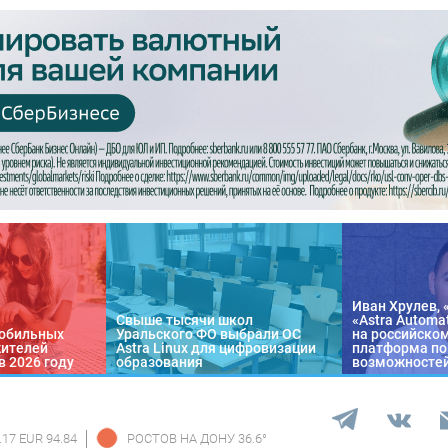
Иван Хрулев, 
Свыше тысячи школ
«Astra Automa
обильных
Уральского ФО выбрали ОС
на российско
жителей
Astra Linux для цифровизации
платформа по
в 2026 году
образования
возможносте
.17 EUR 94.84
РОСТОВ НА ДОНУ
36.6
°