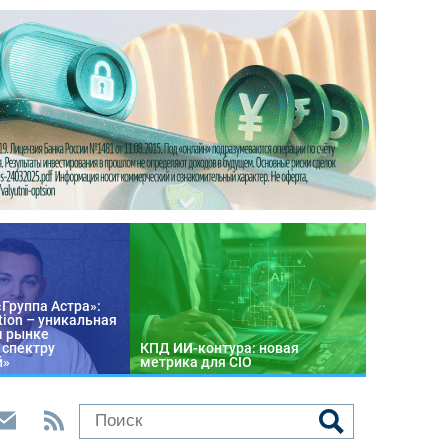
«Группа Астра»:
tion – уникальная
м рынке
 спектру
КПД ИИ-контура: новая
й»
метрика для CIO