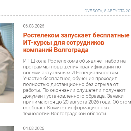
СУББОТА, 8 АВГУСТА 20
06.08.2026
Ростелеком запускает бесплатные
г
Финансы
ИТ-курсы для сотрудников
 сети
Web
компаний Волгограда
ание
Безопасность
ИТ Школа Ростелекома объявляет набор на
программы повышения квалификации по
Инновации
восьми актуальным ИТ-специальностям.
Участие бесплатное, обучение проходит
ng
CIO/Управление ИТ
полностью дистанционно без отрыва от
Гаджеты
работы. По окончании слушатели получают
документ установленного образца. Заявки
вание
Здоровье
принимаются до 20 августа 2026 года. Об это
сообщает Комитет информационных
технологий Волгоградской области.
04.08.2026