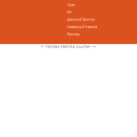
Урал
Юг
Дальний Восток
Северный Кавказ
Релизы
!-- Yandex.Metrika counter -->