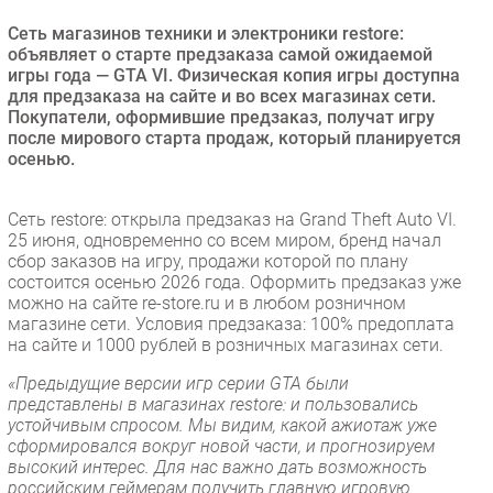
Безопасность
Сеть магазинов техники и электроники restore:
объявляет о старте предзаказа самой ожидаемой
Инновации
игры года — GTA VI. Физическая копия игры доступна
CIO/Управление ИТ
для предзаказа на сайте и во всех магазинах сети.
Покупатели, оформившие предзаказ, получат игру
Гаджеты
после мирового старта продаж, который планируется
Здоровье
осенью.
РАЗДЕЛЫ
Сеть restore: открыла предзаказ на Grand Theft Auto VI.
25 июня, одновременно со всем миром, бренд начал
Новости
сбор заказов на игру, продажи которой по плану
состоится осенью 2026 года. Оформить предзаказ уже
Аналитика
можно на сайте re-store.ru и в любом розничном
Интервью
магазине сети. Условия предзаказа: 100% предоплата
на сайте и 1000 рублей в розничных магазинах сети.
Мероприятия
«Предыдущие версии игр серии GTA были
Проекты
представлены в магазинах restore: и пользовались
IT класс
устойчивым спросом. Мы видим, какой ажиотаж уже
Тестовый стенд
сформировался вокруг новой части, и прогнозируем
высокий интерес. Для нас важно дать возможность
Каталог компаний
российским геймерам получить главную игровую