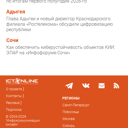
по итогам первого полугодия 2026-го
Адыгея
Глава Адыгеи и новый директор Краснодарского
филиала «Ростелекома» обсудили цифровизацию
республики
Сочи
Как обеспечить киберустойчивость объектов КИИ:
ЭЛАР на «Инфофоруме-Сочи»
О проекте
Контакты
РЕГИОНЫ
Реклама
Санкт-Петербург
Подписка
Поволжье
© 2004-2026
Москва
"Инфокоммуникации
онлайн"
Сибирь