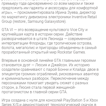
премьеру года одновременно со всем миром и также
предложить им гаджеты и аксессуары для комфортной
игры»,
— прокомментировала Ирина Зуева, директор
по маркетингу дивизиона электроники Inventive Retail
Group (restore:, Samsung Galaxystore).
GTA VI — это возвращение культового Vice City и
крупнейшая карта в истории серии. Действие
разворачивается в штате Леонида — современной
интерпретации Флориды, где тропические острова,
болота, мегаполис и пригороды объединены в самый
проработанный открытый мир Rockstar Games.
Впервые в основной линейке GTA главными героями
становится дуэт — Люсия и Джейсон. Их историю
создатели сравнивают с парой Бонни и Клайда: двое в
эпицентре громких ограблений, рискованных авантюр
и криминальных разборок. Переключение между
персонажами помогает увидеть сюжет с разных
сторон, а Люсия стала первой женщиной-
протагонистом в главной серии GTA.
Игра создана с нуля для консолей PlayStation 5 и Xbox
Series X/S и демонстрирует технологический скачок в