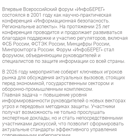
Безопасность
Впервые Всероссийский форум «ИнфоБЕРЕГ»
состоялся в 2001 году как научно-практическая
Инновации
конференция «Информационная безопасность.
CIO/Управление ИТ
Региональные аспекты». На протяжении 25 лет
конференция проводится и продолжает развиваться
Гаджеты
благодаря поддержке и участию регуляторов, включая
Здоровье
ФСБ России, ФСТЭК России, Минцифры России,
Минпромторга России. Форум «ИнфоБЕРЕГ» стал
форумом, объединяющим руководителей и
РАЗДЕЛЫ
специалистов по защите информации со всей страны.
Новости
В 2026 году мероприятие соберет ключевых игроков
рынка для обсуждения актуальных вызовов, стоящих
Аналитика
перед экономикой, государственным сектором и
Интервью
оборонно-промышленным комплексом.
Главная задача – повышение уровня
Мероприятия
информированности руководителей о новых векторах
Проекты
угроз и передовых методиках защиты. Участники
получат возможность не только прослушать
IT класс
экспертные доклады, но и стать непосредственными
Тестовый стенд
участниками дискуссий, что позволит сформировать
актуальные стандарты эффективного управления
Каталог компаний
современными киберрисками.