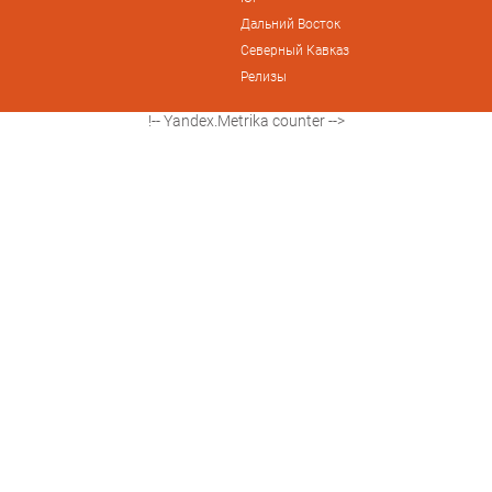
Дальний Восток
Северный Кавказ
Релизы
!-- Yandex.Metrika counter -->