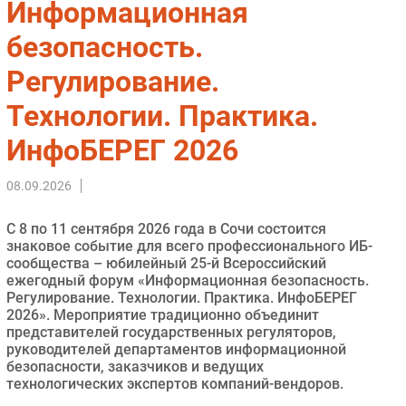
Информационная
Импорто­замещение
безопасность.
Автоматизация Промышленности
Регулирование.
Интернет
Мобильная связь
Технологии. Практика.
Фиксированная связь
ИнфоБЕРЕГ 2026
Интеграция
Рынок ПК
08.09.2026
Маркетинг
Торговые сети
С 8 по 11 сентября 2026 года в Сочи состоится
знаковое событие для всего профессионального ИБ-
Оборудование
сообщества – юбилейный 25-й Всероссийский
ПО
ежегодный форум «Информационная безопасность.
Регулирование. Технологии. Практика. ИнфоБЕРЕГ
Outsourcing
2026». Мероприятие традиционно объединит
Кадры
представителей государственных регуляторов,
руководителей департаментов информационной
Регулирование
безопасности, заказчиков и ведущих
Финансы
технологических экспертов компаний-вендоров.
Web