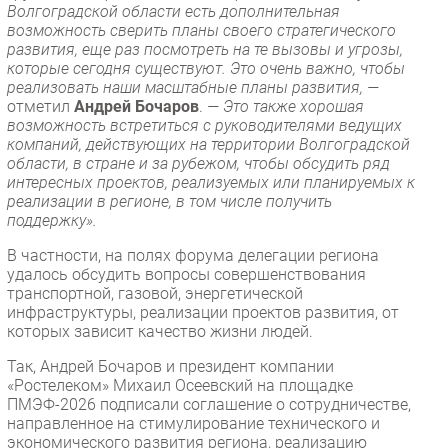
Волгоградской области есть дополнительная
Безопасность
возможность сверить планы своего стратегического
развития, еще раз посмотреть на те вызовы и угрозы,
Инновации
которые сегодня существуют. Это очень важно, чтобы
CIO/Управление ИТ
реализовать наши масштабные планы развития, —
отметил
Андрей Бочаров
.
— Это также хорошая
Гаджеты
возможность встретиться с руководителями ведущих
Здоровье
компаний, действующих на территории Волгоградской
области, в стране и за рубежом, чтобы обсудить ряд
интересных проектов, реализуемых или планируемых к
РАЗДЕЛЫ
реализации в регионе, в том числе получить
поддержку».
Новости
В частности, на полях форума делегации региона
Аналитика
удалось обсудить вопросы совершенствования
Интервью
транспортной, газовой, энергетической
инфраструктуры, реализации проектов развития, от
Мероприятия
которых зависит качество жизни людей.
Проекты
Так, Андрей Бочаров и президент компании
IT класс
«Ростелеком» Михаил Осеевский на площадке
Тестовый стенд
ПМЭФ-2026 подписали соглашение о сотрудничестве,
направленное на стимулирование технического и
Каталог компаний
экономического развития региона, реализацию