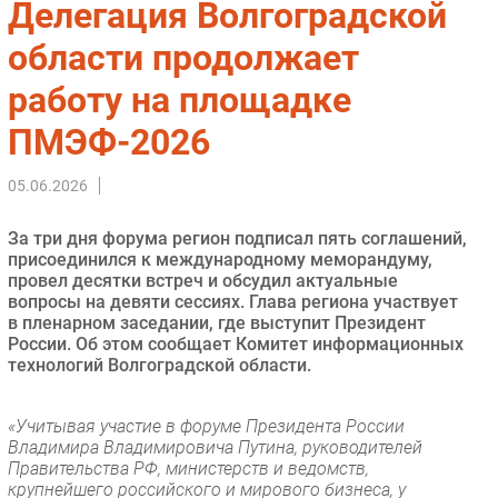
Делегация Волгоградской
Импорто­замещение
области продолжает
Автоматизация Промышленности
работу на площадке
Интернет
Мобильная связь
ПМЭФ-2026
Фиксированная связь
Интеграция
05.06.2026
Рынок ПК
За три дня форума регион подписал пять соглашений,
Маркетинг
присоединился к международному меморандуму,
Торговые сети
провел десятки встреч и обсудил актуальные
вопросы на девяти сессиях. Глава региона участвует
Оборудование
в пленарном заседании, где выступит Президент
ПО
России. Об этом сообщает Комитет информационных
технологий Волгоградской области.
Outsourcing
Кадры
«Учитывая участие в форуме Президента России
Регулирование
Владимира Владимировича Путина, руководителей
Финансы
Правительства РФ, министерств и ведомств,
крупнейшего российского и мирового бизнеса, у
Web