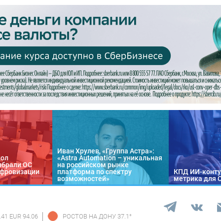
Иван Хрулев, «Группа Астра»:
кол
«Astra Automation – уникальная
ыбрали ОС
на российском рынке
цифровизации
платформа по спектру
КПД ИИ-конту
возможностей»
метрика для 
.41 EUR 94.06
РОСТОВ НА ДОНУ
37.1
°