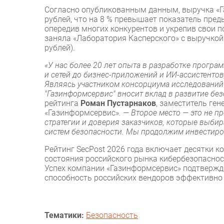
Согласно опубликованным данным, выручка «Га
рублей, что на 8 % превышает показатель пре
опередив многих конкурентов и укрепив свои п
заняла «Лаборатория Касперского» с выручкой 5
рублей).
«У нас более 20 лет опыта в разработке програ
и сетей до бизнес-приложений и ИИ-ассистентов
Являясь участником консорциума исследований 
"Газинформсервис" вносит вклад в развитие бе
рейтинга
Роман Пустарнаков
, заместитель ге
«Газинформсервис»
. — Второе место — это не 
стратегии и доверия заказчиков, которые выби
систем безопасности. Мы продолжим инвестиро
Рейтинг SecPost 2026 года включает десятки 
состояния российского рынка кибербезопаснос
Успех компании «Газинформсервис» подтвержд
способность российских вендоров эффективно
Тематики:
Безопасность