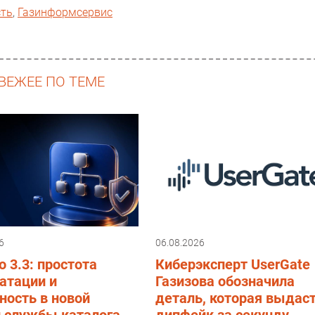
сть
,
Газинформсервис
ВЕЖЕЕ ПО ТЕМЕ
6
06.08.2026
o 3.3: простота
Киберэксперт UserGate
атации и
Газизова обозначила
ность в новой
деталь, которая выдас