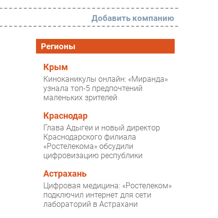
Добавить компанию
РАЗДЕЛЫ
Регионы
Новости
Крым
Киноканикулы онлайн: «Миранда»
Аналитика
узнала топ-5 предпочтений
маленьких зрителей
Интервью
Мероприятия
Краснодар
Глава Адыгеи и новый директор
Проекты
Краснодарского филиала
«Ростелекома» обсудили
IT класс
цифровизацию республики
Тестовый стенд
Астрахань
Каталог компаний
Цифровая медицина: «Ростелеком»
подключил интернет для сети
лабораторий в Астрахани