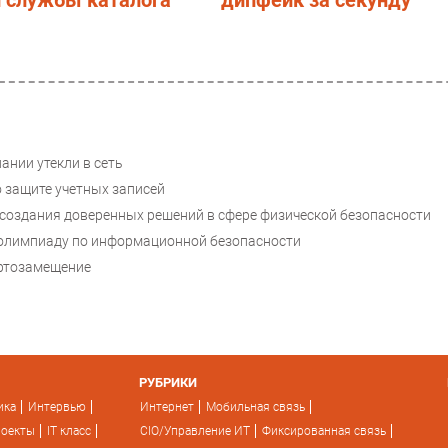
и службы каталога
дипфейк за секунду
ании утекли в сеть
 защите учетных записей
 создания доверенных решений в сфере физической безопасности
 олимпиаду по информационной безопасности
ртозамещение
РУБРИКИ
ика
Интервью
Интернет
Мобильная связь
роекты
IT класс
CIO/Управление ИТ
Фиксированная связь