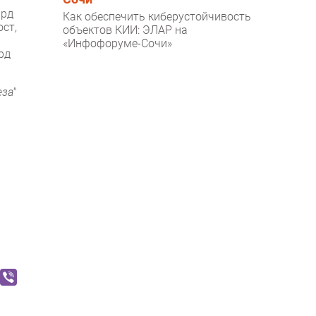
лрд
Как обеспечить киберустойчивость
ст,
объектов КИИ: ЭЛАР на
«Инфофоруме-Сочи»
рд
за"