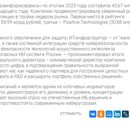
зинформсервиса» по итогам 2025 года составила 43,67 м
дыдущего года. Компания продемонстрировала уверенный ро
озиции в тройке лидеров рынка. Первое место в рейтинге
9,99 млрд рублей, третье — Positive Technologies (30,88 мл
ммного обеспечения для защиты ИТ-инфраструктур — от "желе
, а также системной интеграции средств кибербезопасности.
безопасности технологий искусственного интеллекта,
зопасных ИИ систем в России, —
прокомментировал итоги
нерального директора – коммерческий директор компании
просто цифра, а подтверждение правильности выбранной
рают нас как надёжного партнёра для построения целостных
вать в R&D и расширять портфель собственных решений».
компаний и является одним из ключевых индикаторов
ти, демонстрируя его динамику и уровень концентрации.
ает высокий спрос на отечественные ИБ-решения и
 противостоять современным киберугрозам.
ОТПРАВИТЬ: