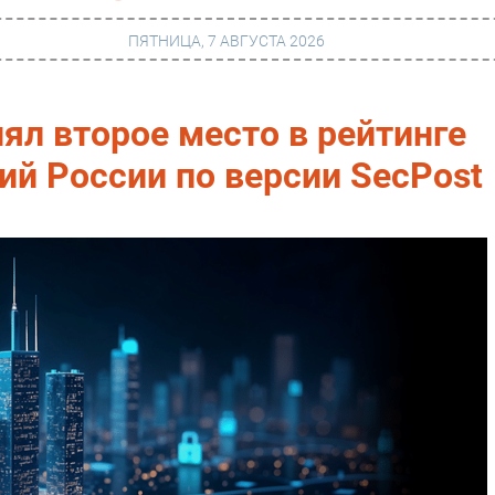
ПЯТНИЦА, 7 АВГУСТА 2026
ял второе место в рейтинге
г
Финансы
й России по версии SecPost
 сети
Web
ание
Безопасность
Инновации
ng
CIO/Управление ИТ
Гаджеты
вание
Здоровье