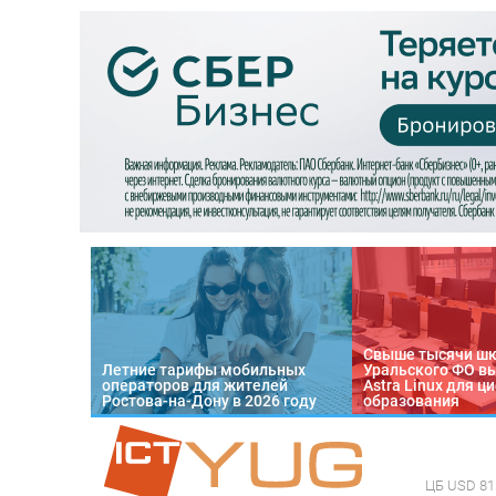
Свыше тысячи ш
Летние тарифы мобильных
Уральского ФО в
операторов для жителей
Astra Linux для 
Ростова-на-Дону в 2026 году
образования
ЦБ
USD 81