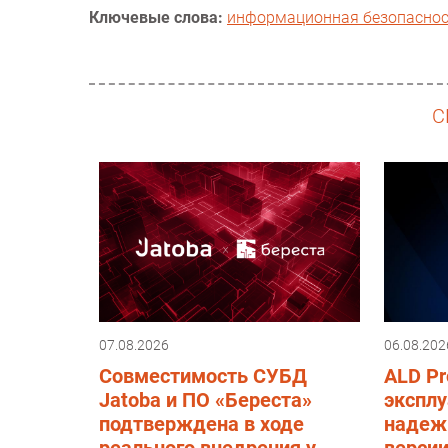
Ключевые слова:
информационная безопасно
С
07.08.2026
06.08.202
Совместимость СУБД
ALD Pr
Jatoba и ПО «Береста»
эксплу
подтверждена в ходе
надеж