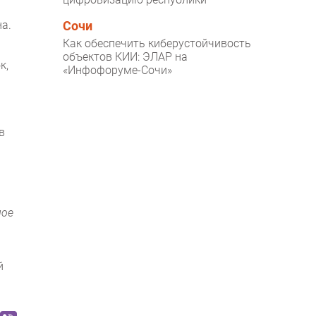
на.
Сочи
Как обеспечить киберустойчивость
объектов КИИ: ЭЛАР на
к,
«Инфофоруме-Сочи»
в
ное
й