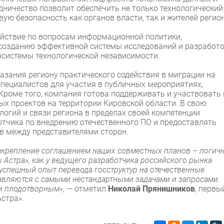
ничество позволит обеспечить не только технологический
вую безопасность как органов власти, так и жителей регио
йствие по вопросам информационной политики,
созданию эффективной системы исследований и разработо
системы технологической независимости.
азания региону практического содействия в миграции на
специалистов для участия в публичных мероприятиях,
роме того, компания готова поддерживать и участвовать 
ых проектов на территории Кировской области. В свою
огий и связи региона в пределах своей компетенции
тчика по внедрению отечественного ПО и предоставлять
в между представителями сторон.
закрепление соглашением наших совместных планов – логич
 Астра», как у ведущего разработчика российского рынка
 успешный опыт перевода госструктур на отечественные
авляются с самыми нестандартными задачами и запросами.
и плодотворным», —
отметил
Николай Прянишников
, первы
стра».