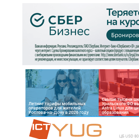
Свыше тысячи ш
Летние тарифы мобильных
Уральского ФО в
операторов для жителей
Astra Linux для 
Ростова-на-Дону в 2026 году
образования
ЦБ
USD 80