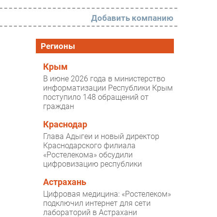
Добавить компанию
РАЗДЕЛЫ
Регионы
Новости
Крым
В июне 2026 года в министерство
Аналитика
информатизации Республики Крым
поступило 148 обращений от
Интервью
граждан
Мероприятия
Краснодар
Проекты
Глава Адыгеи и новый директор
Краснодарского филиала
IT класс
«Ростелекома» обсудили
цифровизацию республики
Тестовый стенд
Астрахань
Каталог компаний
Цифровая медицина: «Ростелеком»
подключил интернет для сети
лабораторий в Астрахани