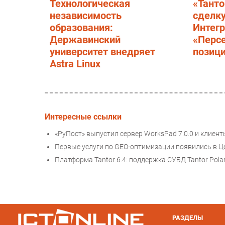
Технологическая
«Танто
независимость
сделку
образования:
Интег
Державинский
«Персе
университет внедряет
позиц
Astra Linux
Интересные ссылки
«РуПост» выпустил сервер WorksPad 7.0.0 и клиенты
Первые услуги по GEO-оптимизации появились в Це
Платформа Tantor 6.4: поддержка СУБД Tantor Pola
РАЗДЕЛЫ