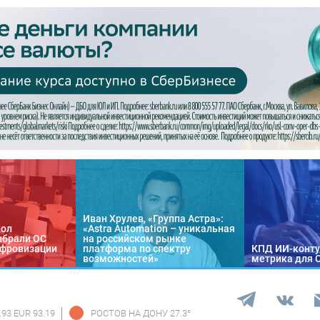
Иван Хрулев, «Группа Астра»:
кол
«Astra Automation – уникальная
ыбрали ОС
на российском рынке
цифровизации
платформа по спектру
КПД ИИ-конту
возможностей»
метрика для 
.93 EUR 93.19
РОСТОВ НА ДОНУ
27.3
°