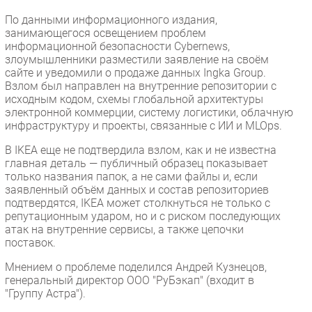
Безопасность
По данными информационного издания,
занимающегося освещением проблем
Инновации
информационной безопасности Cybernews,
CIO/Управление ИТ
злоумышленники разместили заявление на своём
сайте и уведомили о продаже данных Ingka Group.
Гаджеты
Взлом был направлен на внутренние репозитории с
Здоровье
исходным кодом, схемы глобальной архитектуры
электронной коммерции, систему логистики, облачную
инфраструктуру и проекты, связанные с ИИ и MLOps.
РАЗДЕЛЫ
В IKEA еще не подтвердила взлом, как и не известна
главная деталь — публичный образец показывает
Новости
только названия папок, а не сами файлы и, если
Аналитика
заявленный объём данных и состав репозиториев
подтвердятся, IKEA может столкнуться не только с
Интервью
репутационным ударом, но и с риском последующих
Мероприятия
атак на внутренние сервисы, а также цепочки
поставок.
Проекты
IT класс
Мнением о проблеме поделился Андрей Кузнецов,
генеральный директор ООО "РуБэкап" (входит в
Тестовый стенд
"Группу Астра").
Каталог компаний