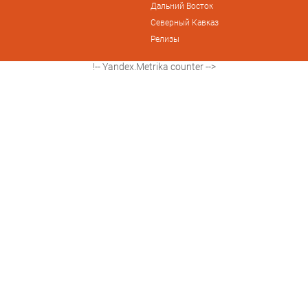
Дальний Восток
Северный Кавказ
Релизы
!-- Yandex.Metrika counter -->