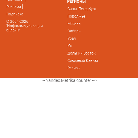
РЕГИОНЫ
Реклама
Санкт-Петербург
Подписка
Поволжье
© 2004-2026
Москва
"Инфокоммуникации
онлайн"
Сибирь
Урал
Юг
Дальний Восток
Северный Кавказ
Релизы
!-- Yandex.Metrika counter -->