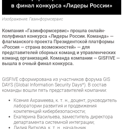
Безопасность
Инновации
Изображение: Газинформсервис
CIO/Управление ИТ
Компания «Газинформсервис» прошла онлайн-
Гаджеты
полуфинал конкурса «Лидеры России. Команда» —
Здоровье
флагманского проекта Президентской платформы
«Россия — страна возможностей» — для
представителей сборных команд и управленческих
РАЗДЕЛЫ
команд организаций. Команда компании — GISFIVE —
вышла в очный финал конкурса.
Новости
Аналитика
GISFIVE сформирована из участников форума GIS
Интервью
DAYS (Global Information Security Days*). В состав
команды вошли пять представителей компании:
Мероприятия
Ксения Ахрамеева, к. т. н., доцент, руководитель
Проекты
лаборатории развития и продвижения
IT класс
компетенций кибербезопасности;
Тестовый стенд
Екатерина Васильева, заместитель директора
департамента системной интеграции;
Каталог компаний
Лидия Виткова, к. т. н., начальник