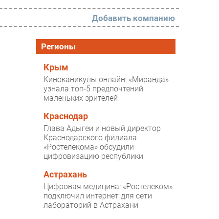
Добавить компанию
РАЗДЕЛЫ
Регионы
Новости
Крым
Киноканикулы онлайн: «Миранда»
Аналитика
узнала топ-5 предпочтений
маленьких зрителей
Интервью
Мероприятия
Краснодар
Глава Адыгеи и новый директор
Проекты
Краснодарского филиала
«Ростелекома» обсудили
IT класс
цифровизацию республики
Тестовый стенд
Астрахань
Каталог компаний
Цифровая медицина: «Ростелеком»
подключил интернет для сети
лабораторий в Астрахани