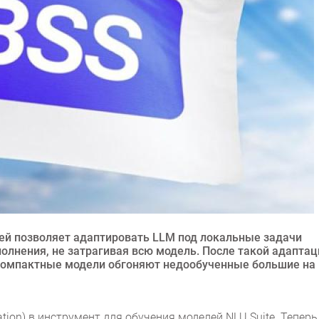
ей позволяет адаптировать LLM под локальные задачи
полнения, не затрагивая всю модель. После такой адаптац
а компактные модели обгоняют недообученные большие на
ion) в инструмент для обучения моделей NLU Suite. Теперь