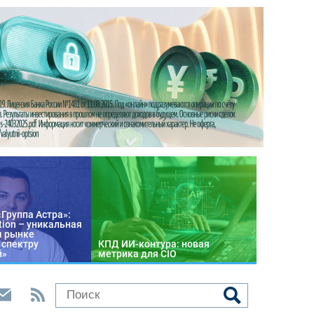
«Группа Астра»:
tion – уникальная
м рынке
 спектру
КПД ИИ-контура: новая
й»
метрика для CIO