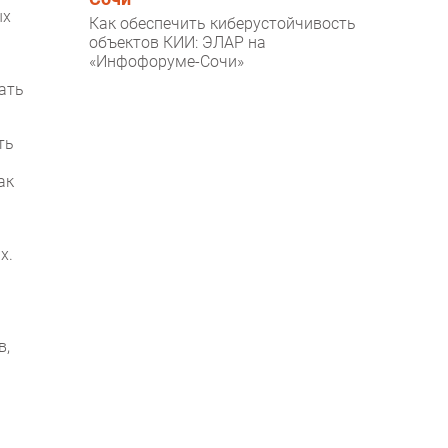
ых
Как обеспечить киберустойчивость
объектов КИИ: ЭЛАР на
«Инфофоруме-Сочи»
ать
ть
ак
х.
в,