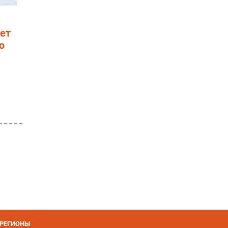
ет
ю
РЕГИОНЫ