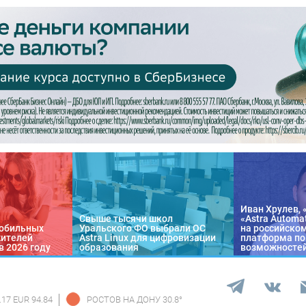
Иван Хрулев, 
Свыше тысячи школ
«Astra Automa
обильных
Уральского ФО выбрали ОС
на российско
жителей
Astra Linux для цифровизации
платформа по
в 2026 году
образования
возможносте
.17 EUR 94.84
РОСТОВ НА ДОНУ
30.8
°