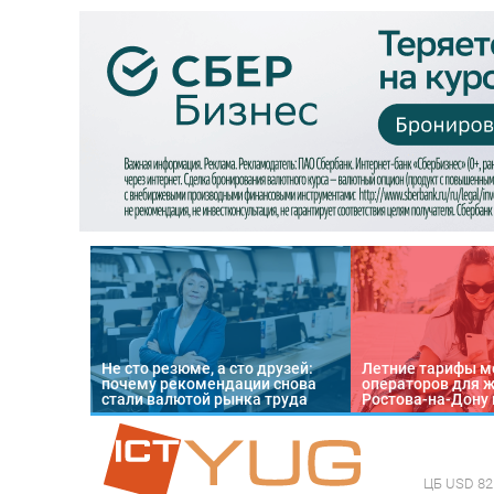
Не сто резюме, а сто друзей:
Летние тарифы м
почему рекомендации снова
операторов для 
стали валютой рынка труда
Ростова-на-Дону 
ЦБ
USD 82