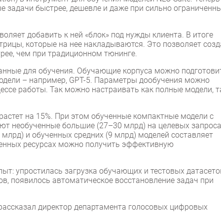
 задачи быстрее, дешевле и даже при сильно ограниченн
оляет добавить к ней «блок» под нужды клиента. В итоге
трицы, которые на нее накладываются. Это позволяет созд
трее, чем при традиционном тюнинге.
данные для обучения. Обучающие корпуса можно подготови
одели – например, GPT-5. Параметры дообучения можно
ессе работы. Так можно настраивать как полные модели, т
 растет на 15%. При этом обученные компактные модели с
ют необученные большие (27–30 млрд) на целевых запроса
 млрд) и обученных средних (9 млрд) моделей составляет
иченных ресурсах можно получить эффективную
пыт: упростилась загрузка обучающих и тестовых датасето
ов, появилось автоматическое восстановление задач при
 рассказал директор департамента голосовых цифровых