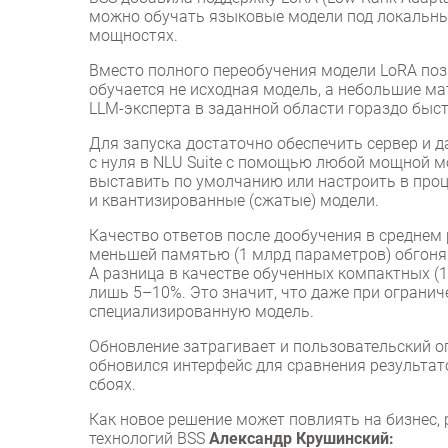
можно обучать языковые модели под локальные
мощностях.
Вместо полного переобучения модели LoRA позв
обучается не исходная модель, а небольшие ма
LLM-эксперта в заданной области гораздо быс
Для запуска достаточно обеспечить сервер и 
с нуля в NLU Suite с помощью любой мощной м
выставить по умолчанию или настроить в проц
и квантизированные (сжатые) модели.
Качество ответов после дообучения в среднем
меньшей памятью (1 млрд параметров) обгоня
А разница в качестве обученных компактных (1
лишь 5–10%. Это значит, что даже при огран
специализированную модель.
Обновление затрагивает и пользовательский о
обновился интерфейс для сравнения результат
сбоях.
Как новое решение может повлиять на бизнес,
технологий BSS
Александр Крушинский: