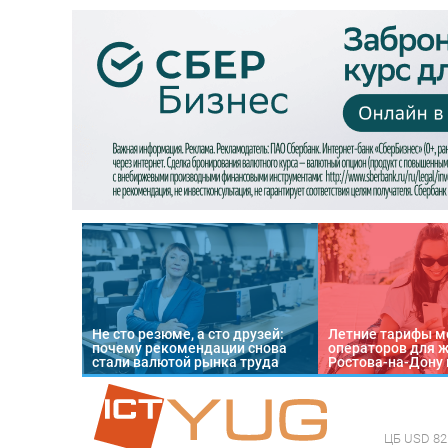
Не сто резюме, а сто друзей:
Летние тарифы м
почему рекомендации снова
операторов для 
стали валютой рынка труда
Ростова-на-Дону 
ЦБ
USD 82