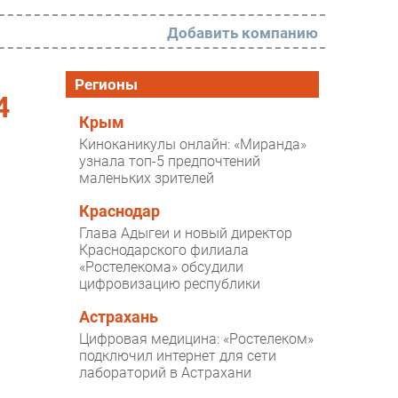
Добавить компанию
РАЗДЕЛЫ
Регионы
4
Новости
Крым
Киноканикулы онлайн: «Миранда»
Аналитика
узнала топ-5 предпочтений
маленьких зрителей
Интервью
Мероприятия
Краснодар
Глава Адыгеи и новый директор
Проекты
Краснодарского филиала
«Ростелекома» обсудили
IT класс
цифровизацию республики
Тестовый стенд
Астрахань
Каталог компаний
Цифровая медицина: «Ростелеком»
подключил интернет для сети
лабораторий в Астрахани