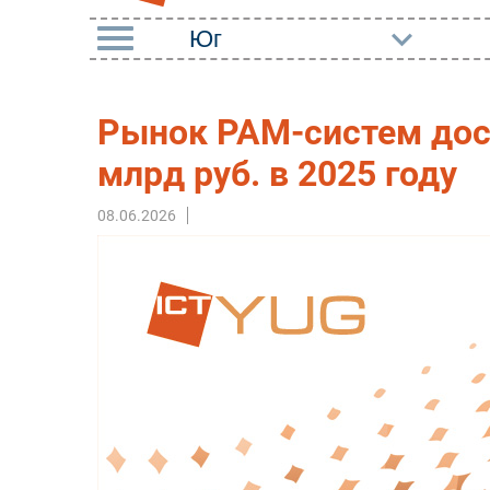
РУБРИКИ
Рынок PAM-систем дост
Импорто­замещение
Маркетин
млрд руб. в 2025 году
Автоматизация
Торговые
Промышленности
08.06.2026
Оборудов
Интернет
ПО
Мобильная связь
Outsourci
Фиксированная связь
Кадры
Интеграция
Регулиро
Рынок ПК