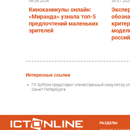
06.08.2026
30.07.202
Киноканикулы онлайн:
Экспе
«Миранда» узнала топ-5
обозн
предпочтений маленьких
крите
зрителей
модел
россий
Интересные ссылки
ГК Softline представит отечественный симулятор 
Санкт-Петербурге
РАЗДЕЛЫ