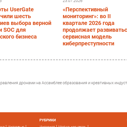
6
23.07.2026
рты UserGate
«Перспективный
ачили шесть
мониторинг»: во II
риев выбора верной
квартале 2026 года
и SOC для
продолжает развивать
ского бизнеса
сервисная модель
киберпреступности
управления дронами на Ассамблее образования и креативных индус
РУБРИКИ