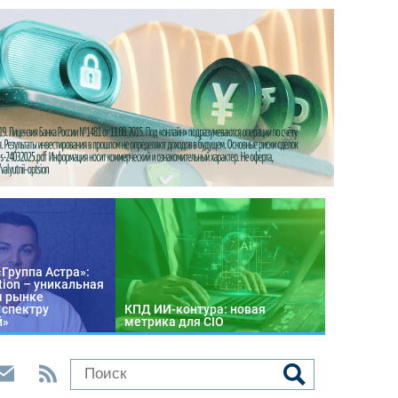
«Группа Астра»:
tion – уникальная
м рынке
 спектру
КПД ИИ-контура: новая
й»
метрика для CIO