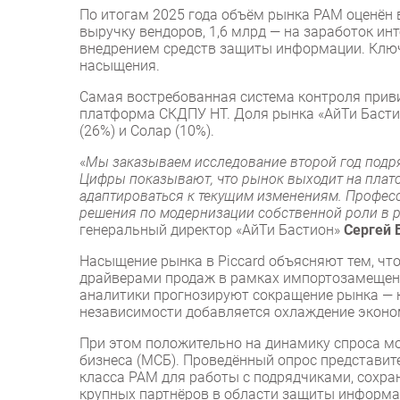
По итогам 2025 года объём рынка PAM оценён в 
выручку вендоров, 1,6 млрд — на заработок ин
внедрением средств защиты информации. Ключе
насыщения.
Самая востребованная система контроля приви
платформа СКДПУ НТ. Доля рынка «АйТи Бастио
(26%) и Солар (10%).
«
Мы заказываем исследование второй год подря
Цифры показывают, что рынок выходит на плато
адаптироваться к текущим изменениям. Профес
решения по модернизации собственной роли в 
генеральный директор «АйТи Бастион»
Сергей 
Насыщение рынка в Piccard объясняют тем, чт
драйверами продаж в рамках импортозамещени
аналитики прогнозируют сокращение рынка — 
независимости добавляется охлаждение эконо
При этом положительно на динамику спроса мо
бизнеса (МСБ). Проведённый опрос представи
класса PAM для работы с подрядчиками, сохра
крупных партнёров в области защиты информа