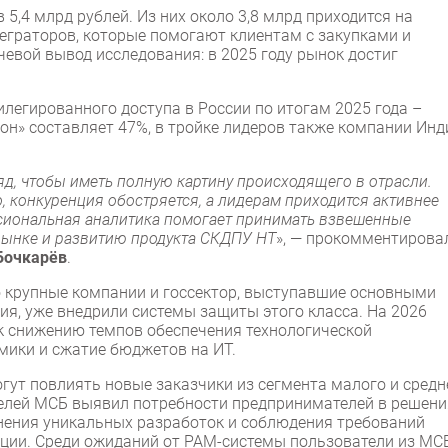
5,4 млрд рублей. Из них около 3,8 млрд приходится на
теграторов, которые помогают клиентам с закупками и
вой вывод исследования: в 2025 году рынок достиг
легированного доступа в России по итогам 2025 года –
н» составляет 47%, в тройке лидеров также компании Инд
д, чтобы иметь полную картину происходящего в отрасли.
, конкуренция обостряется, а лидерам приходится активнее
сиональная аналитика помогает принимать взвешенные
рынке и развитию продукта СКДПУ НТ
», — прокомментирова
Бочкарёв
.
о крупные компании и госсектор, выступавшие основными
я, уже внедрили системы защиты этого класса. На 2026
к снижению темпов обеспечения технологической
мики и сжатие бюджетов на ИТ.
гут повлиять новые заказчики из сегмента малого и средн
телей МСБ выявил потребности предпринимателей в решени
нения уникальных разработок и соблюдения требований
ции. Среди ожиданий от PAM-системы пользователи из МС