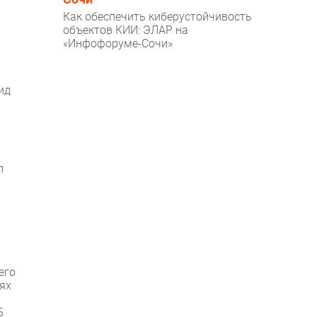
Как обеспечить киберустойчивость
объектов КИИ: ЭЛАР на
«Инфофоруме-Сочи»
ид
л
его
ях
Б