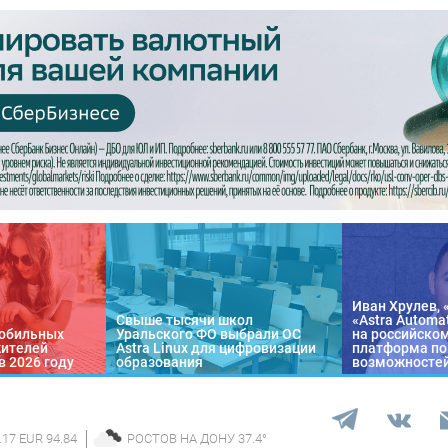
Иван Хрулев, 
Свыше тысячи школ
«Astra Automa
обильных
Уральского ФО выбрали ОС
на российско
жителей
Astra Linux для цифровизации
платформа по
в 2026 году
образования
возможносте
.17 EUR 94.84
РОСТОВ НА ДОНУ
37.4
°