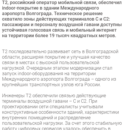
Т2, российский оператор мобильной связи, обеспечил
Безопасность
indoor-покрытие в здании Международного
аэропорта Волгограда. Техническое решение
Инновации
охватило зоны действующих терминалов C и C2:
CIO/Управление ИТ
пассажирам и персоналу воздушной гавани доступны
устойчивая голосовая связь и мобильный интернет
Гаджеты
на территории более 19 тысяч квадратных метров.
Здоровье
T2 последовательно развивает сеть в Волгоградской
РАЗДЕЛЫ
области, расширяя покрытие и улучшая качество
связи в местах с высокой пользовательской
нагрузкой. Очередным этапом модернизации стал
Новости
запуск indoor-оборудования на территории
Аналитика
Международного аэропорта Волгограда – одного из
крупнейших транспортных узлов юга России.
Интервью
Мероприятия
Инженеры Т2 обеспечили связью действующие
терминалы воздушной гавани – C и C2. При
Проекты
проектировании сети специалисты учитывали
IT класс
конструктивные особенности зданий, характеристики
Тестовый стенд
внутренних помещений и распределение
пользовательской нагрузки. За счет этого стабильную
Каталог компаний
работу цифровых сервисов удалось обеспечить в