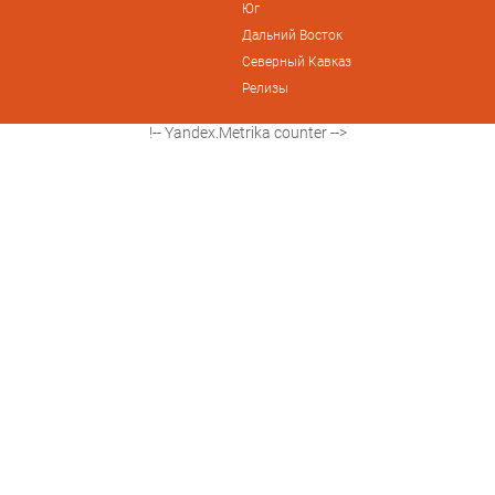
Юг
Дальний Восток
Северный Кавказ
Релизы
!-- Yandex.Metrika counter -->