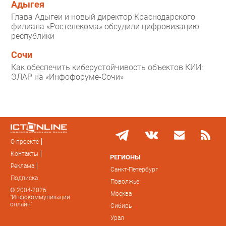
Адыгея
Глава Адыгеи и новый директор Краснодарского
филиала «Ростелекома» обсудили цифровизацию
республики
Сочи
Как обеспечить киберустойчивость объектов КИИ:
ЭЛАР на «Инфофоруме-Сочи»
О проекте
Контакты
РЕГИОНЫ
Реклама
Санкт-Петербург
Подписка
Поволжье
© 2004-2026
Москва
"Инфокоммуникации
онлайн"
Сибирь
Урал