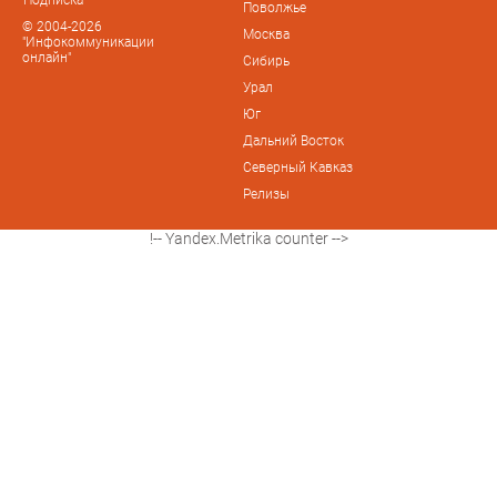
Поволжье
© 2004-2026
Москва
"Инфокоммуникации
онлайн"
Сибирь
Урал
Юг
Дальний Восток
Северный Кавказ
Релизы
!-- Yandex.Metrika counter -->