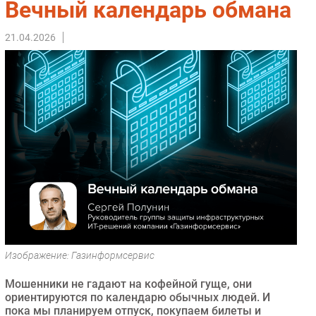
Вечный календарь обмана
Импорто­замещение
21.04.2026
Автоматизация Промышленности
Интернет
Мобильная связь
Фиксированная связь
Интеграция
Рынок ПК
Маркетинг
Торговые сети
Оборудование
ПО
Outsourcing
Кадры
Изображение: Газинформсервис
Регулирование
Мошенники не гадают на кофейной гуще, они
Финансы
ориентируются по календарю обычных людей. И
пока мы планируем отпуск, покупаем билеты и
Web