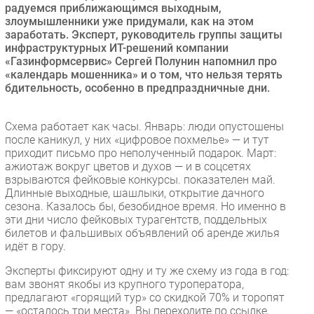
радуемся приближающимся выходным,
Безопасность
злоумышленники уже придумали, как на этом
заработать. Эксперт, руководитель группы защиты
Инновации
инфраструктурных ИТ-решений компании
CIO/Управление ИТ
«Газинформсервис» Сергей Полунин напомнил про
«календарь мошенника» и о том, что нельзя терять
Гаджеты
бдительность, особенно в предпраздничные дни.
Здоровье
Схема работает как часы. Январь: люди опустошены
РАЗДЕЛЫ
после каникул, у них «цифровое похмелье» — и тут
приходит письмо про неполученный подарок. Март:
Новости
ажиотаж вокруг цветов и духов — и в соцсетях
взрываются фейковые конкурсы. показателен май.
Аналитика
Длинные выходные, шашлыки, открытие дачного
Интервью
сезона. Казалось бы, безобидное время. Но именно в
эти дни число фейковых турагентств, поддельных
Мероприятия
билетов и фальшивых объявлений об аренде жилья
Проекты
идёт в гору.
IT класс
Эксперты фиксируют одну и ту же схему из года в год:
Тестовый стенд
вам звонят якобы из крупного туроператора,
предлагают «горящий тур» со скидкой 70% и торопят
Каталог компаний
— «осталось три места». Вы переходите по ссылке,