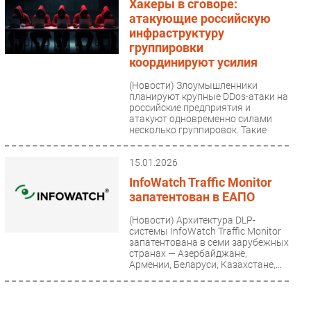
Хакеры в сговоре:
атакующие российскую
инфраструктуру
группировки
координируют усилия
(Новости)
Злоумышленники
планируют крупные DDos-атаки на
российские предприятия и
атакуют одновременно силами
несколько группировок. Такие
выводы...
15.01.2026
InfoWatch Traffic Monitor
запатентован в ЕАПО
(Новости)
Архитектура DLP-
системы InfoWatch Traffic Monitor
запатентована в семи зарубежных
странах — Азербайджане,
Армении, Беларуси, Казахстане,...