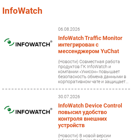
Импорто­замещение
InfoWatch
Автоматизация Промышленности
Интернет
06.08.2026
Мобильная связь
InfoWatch Traffic Monitor
Фиксированная связь
интегрирован с
мессенджером YuChat
Интеграция
Рынок ПК
(Новости)
Совместная работа
продуктов ГК InfoWatch и
Маркетинг
компании «Унисон» повышает
безопасность обмена данными в
Торговые сети
корпоративном чате и защищает...
Оборудование
ПО
30.07.2026
Outsourcing
InfoWatch Device Control
повысил удобство
Кадры
контроля внешних
Регулирование
устройств
Финансы
(Новости)
В новой версии
Web