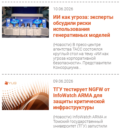
сокращается количество игроков,
усиливаются регуляторные...
10.06.2026
ИИ как угроза: эксперты
обсудили риски
использования
генеративных моделей
(Новости)
В пресс-центре
агентства ТАСС состоялся
круглый стол на тему «ИИ как
угроза корпоративной
безопасности». Представители
Консорциума...
09.06.2026
ТГУ тестирует NGFW от
InfoWatch ARMA для
защиты критической
инфраструктуры
(Новости)
InfoWatch ARMA и
Томский государственный
университет (ТГУ) запустили