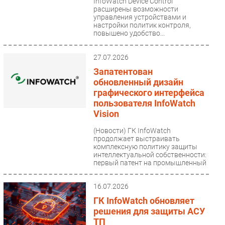
InfoWatch Device Control
расширены возможности
Безопасность
управления устройствами и
настройки политик контроля,
Инновации
повышено удобство...
CIO/Управление ИТ
Гаджеты
27.07.2026
Здоровье
Запатентован
обновленный дизайн
графического интерфейса
РАЗДЕЛЫ
пользователя InfoWatch
Vision
Новости
(Новости)
ГК InfoWatch
Аналитика
продолжает выстраивать
Интервью
комплексную политику защиты
интеллектуальной собственности:
Мероприятия
первый патент на промышленный
образец...
Проекты
16.07.2026
IT класс
ГК InfoWatch обновляет
Тестовый стенд
решения для защиты АСУ
Каталог компаний
ТП