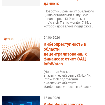
данных
(Новости)
В рамках глобального
цикла обновлений выпущена
новая версия DLP-системы
InfoWatch Traffic Monitor 7.15, в
которой добавлена поддержка...
24.06.2026
Киберпреступность в
области
децентрализованных
финансов: отчет ЭАЦ
InfoWatch
(Новости)
Экспертно-
аналитический центр (ЭАЦ) ГК
InfoWatch подготовил
аналитический отчет
«Киберпреступность в области
децентрализованных финансов»....
15.06.2026
Кибербезопасность