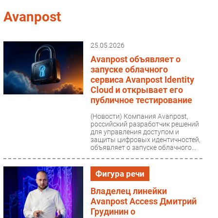
Импорто­замещение
Avanpost
Автоматизация Промышленности
Интернет
25.05.2026
Мобильная связь
Avanpost объявляет о
Фиксированная связь
запуске облачного
сервиса Avanpost Identity
Интеграция
Cloud и открывает его
Рынок ПК
публичное тестирование
Маркетинг
(Новости)
Компания Avanpost,
Торговые сети
российский разработчик решений
для управления доступом и
Оборудование
защиты цифровых идентичностей,
объявляет о запуске облачного...
ПО
Outsourcing
Фигура речи
Кадры
Регулирование
Владелец линейки
Avanpost Access Дмитрий
Финансы
Грудинин о
Web