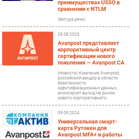
преимуществах USSO в
Безопасность
сравнении с NTLM
Инновации
(Фигура речи)
CIO/Управление ИТ
Гаджеты
28.08.2025
Avanpost представляет
Здоровье
корпоративный центр
сертификации нового
РАЗДЕЛЫ
поколения — Avanpost CA
(Новости)
Компания Avanpost,
Новости
российский вендор в области
Аналитика
безопасности
идентификационных данных,
Интервью
анонсирует выход на рынок
нового корпоративного...
Мероприятия
Проекты
09.09.2024
IT класс
Универсальная смарт-
Тестовый стенд
карта Рутокен для
Avanpost MFA+ и работы
Каталог компаний