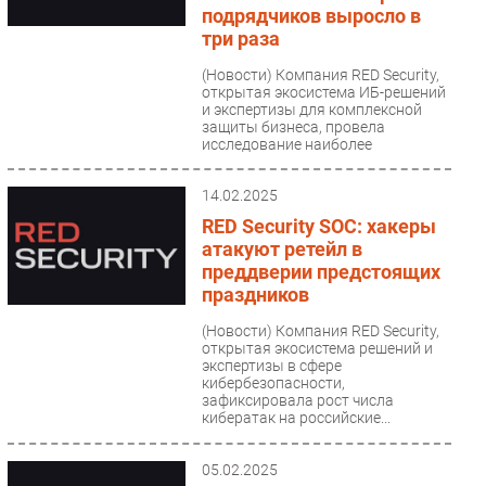
подрядчиков выросло в
три раза
(Новости)
Компания RED Security,
открытая экосистема ИБ-решений
и экспертизы для комплексной
защиты бизнеса, провела
исследование наиболее
распространенных...
14.02.2025
RED Security SOC: хакеры
атакуют ретейл в
преддверии предстоящих
праздников
(Новости)
Компания RED Security,
открытая экосистема решений и
экспертизы в сфере
кибербезопасности,
зафиксировала рост числа
кибератак на российские...
05.02.2025