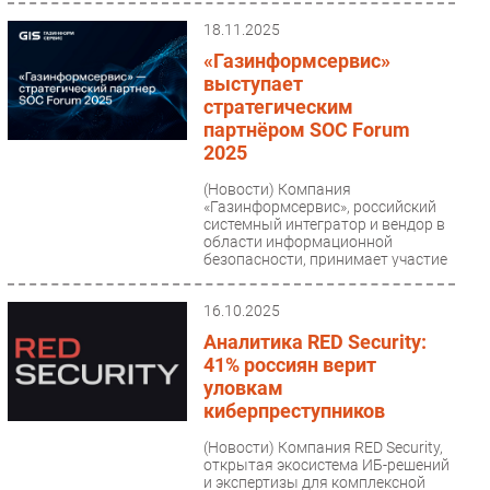
самостоятельно растить
специалистов,...
18.11.2025
«Газинформсервис»
выступает
стратегическим
партнёром SOC Forum
2025
(Новости)
Компания
«Газинформсервис», российский
системный интегратор и вендор в
области информационной
безопасности, принимает участие
в SOC...
16.10.2025
Аналитика RED Security:
41% россиян верит
уловкам
киберпреступников
(Новости)
Компания RED Security,
открытая экосистема ИБ-решений
и экспертизы для комплексной