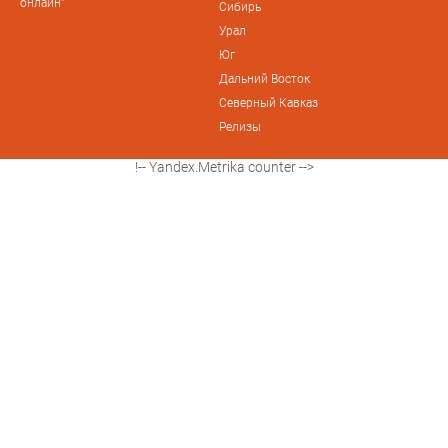
онлайн"
Сибирь
Урал
Юг
Дальний Восток
Северный Кавказ
Релизы
!-- Yandex.Metrika counter -->