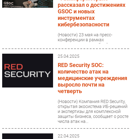
рассказал о достижениях
GSOC и новых
инструментах
кибербезопасности
(Новости)
23 мая на пресс-
конференции в рамках
международного киберфестиваля
Positive Hack Days 2025 (PHDays
2025) компания
25.04.2025
«Газинформсервис»...
RED Security SOC:
количество атак на
медицинские учреждения
выросло почти на
четверть
(Новости)
Компания RED Security,
открытая экосистема ИБ-решений
и экспертизы для комплексной
защиты бизнеса, сообщает о росте
числа атак на...
22.04.2025