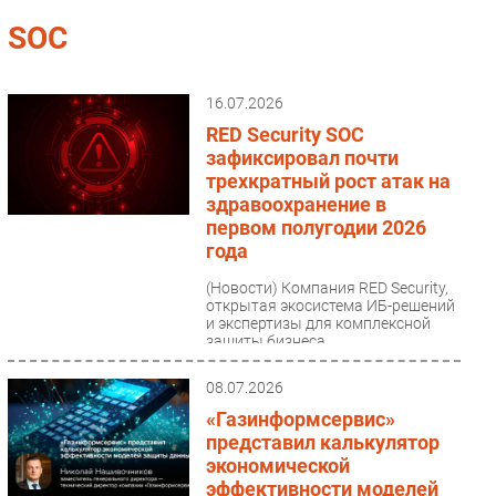
Импорто­замещение
SOC
Автоматизация Промышленности
Интернет
16.07.2026
Мобильная связь
RED Security SOC
Фиксированная связь
зафиксировал почти
трехкратный рост атак на
Интеграция
здравоохранение в
Рынок ПК
первом полугодии 2026
Маркетинг
года
Торговые сети
(Новости)
Компания RED Security,
открытая экосистема ИБ-решений
Оборудование
и экспертизы для комплексной
ПО
защиты бизнеса,
проанализировала ландшафт
Outsourcing
киберугроз...
08.07.2026
Кадры
«Газинформсервис»
Регулирование
представил калькулятор
Финансы
экономической
эффективности моделей
Web