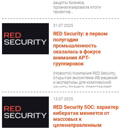
защиты бизнеса,
проанализировала итоги
проектов...
31.07.2025
RED Security: в первом
полугодии
промышленность
оказалась в фокусе
внимания APT-
группировок
(Новости)
Компания RED Security,
открытая экосистема ИБ-решений
и экспертизы для комплексной
защиты бизнеса, представляет
результаты исследования...
13.07.2025
RED Security SOC: характер
кибератак меняется от
массовых к
целенаправленным