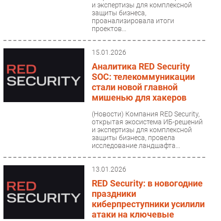
и экспертизы для комплексной
защиты бизнеса,
проанализировала итоги
проектов...
15.01.2026
Аналитика RED Security
SOC: телекоммуникации
стали новой главной
мишенью для хакеров
(Новости)
Компания RED Security,
открытая экосистема ИБ-решений
и экспертизы для комплексной
защиты бизнеса, провела
исследование ландшафта...
13.01.2026
RED Security: в новогодние
праздники
киберпреступники усилили
атаки на ключевые