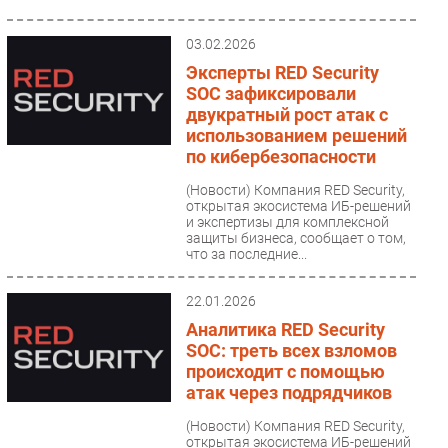
03.02.2026
Эксперты RED Security
SOC зафиксировали
двукратный рост атак с
использованием решений
по кибербезопасности
(Новости)
Компания RED Security,
открытая экосистема ИБ-решений
и экспертизы для комплексной
защиты бизнеса, сообщает о том,
что за последние...
22.01.2026
Аналитика RED Security
SOC: треть всех взломов
происходит с помощью
атак через подрядчиков
(Новости)
Компания RED Security,
открытая экосистема ИБ-решений