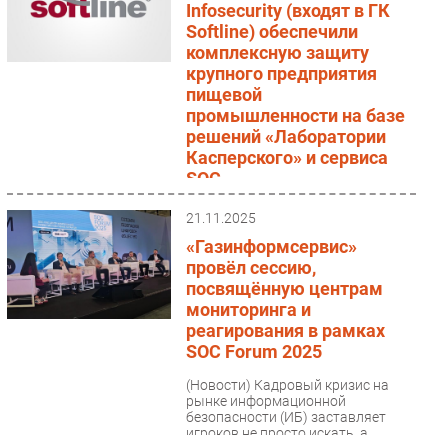
Infosecurity (входят в ГК
Softline) обеспечили
комплексную защиту
крупного предприятия
пищевой
промышленности на базе
решений «Лаборатории
Касперского» и сервиса
SOC
(Новости)
ГК Softline (ПАО
21.11.2025
«Софтлайн»), инвестиционно-
технологический холдинг с
«Газинформсервис»
фокусом на инновации,
провёл сессию,
реализовала проект по усилению
посвящённую центрам
информационной...
мониторинга и
реагирования в рамках
SOС Forum 2025
(Новости)
Кадровый кризис на
рынке информационной
безопасности (ИБ) заставляет
игроков не просто искать, а