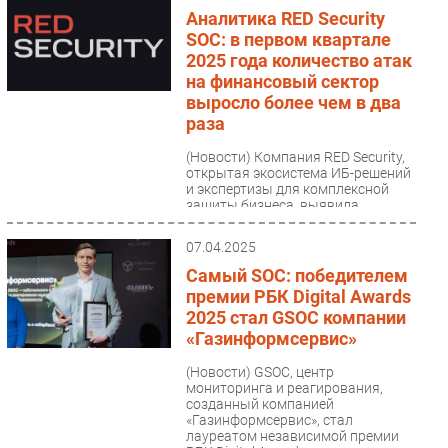
Аналитика RED Security
SOC: в первом квартале
2025 года количество атак
на финансовый сектор
выросло более чем в два
раза
(Новости)
Компания RED Security,
открытая экосистема ИБ-решений
и экспертизы для комплексной
защиты бизнеса, выявила
серьезный рост кибератак...
07.04.2025
Самый SOC: победителем
премии РБК Digital Awards
2025 стал GSOC компании
«Газинформсервис»
(Новости)
GSOC, центр
мониторинга и реагирования,
созданный компанией
«Газинформсервис», стал
лауреатом независимой премии