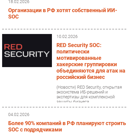
18.02.2026
Организации в РФ хотят собственный ИИ-
SOC
10.02.2026
RED Security SOC:
политически
мотивированные
хакерские группировки
объединяются для атак на
российский бизнес
(Новости)
RED Security, открытая
экосистема ИБ-решений и
экспертизы для комплексной
защиты бизнеса,
проанализировала итоги
проектов по расследованию...
04.02.2026
Более 90% компаний в РФ планируют строить
SOC с подрядчиками