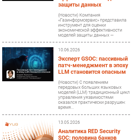
защиты данных
Безопасность
(Новости)
Компания
Инновации
«Газинформсервис» представила
инструмент для оценки
CIO/Управление ИТ
экономической эффективности
Гаджеты
моделей защиты данных —
калькулятор GSOC....
Здоровье
10.06.2026
Эксперт GSOC: пассивный
РАЗДЕЛЫ
патч-менеджмент в эпоху
LLM становится опасным
Новости
(Новости)
С появлением
Аналитика
передовых больших языковых
Интервью
моделей (LLM) традиционный цикл
управления уязвимостями
Мероприятия
оказался практически разрушен:
время...
Проекты
IT класс
13.05.2026
Тестовый стенд
Аналитика RED Security
Каталог компаний
SOC: половина банков