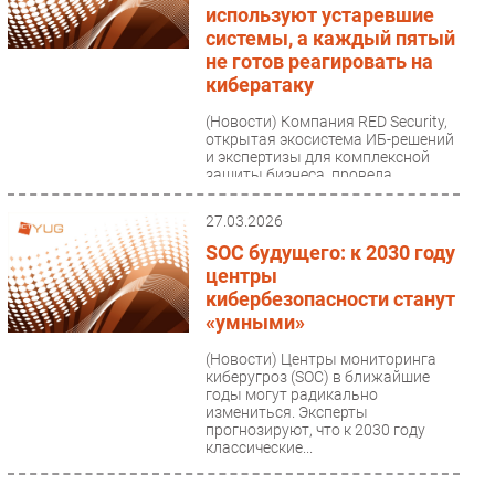
используют устаревшие
системы, а каждый пятый
не готов реагировать на
кибератаку
(Новости)
Компания RED Security,
открытая экосистема ИБ-решений
и экспертизы для комплексной
защиты бизнеса, провела
исследование уровня
защищенности...
27.03.2026
SOC будущего: к 2030 году
центры
кибербезопасности станут
«умными»
(Новости)
Центры мониторинга
киберугроз (SOC) в ближайшие
годы могут радикально
измениться. Эксперты
прогнозируют, что к 2030 году
классические...