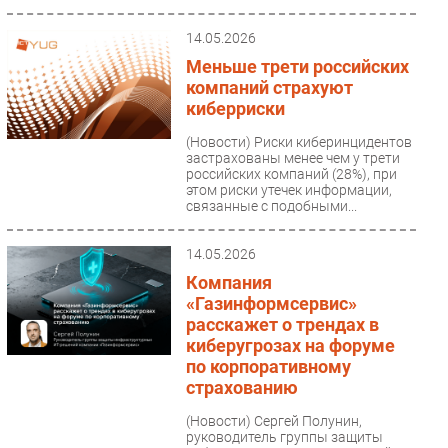
кибербатле...
Безопасность
14.05.2026
Инновации
Меньше трети российских
CIO/Управление ИТ
компаний страхуют
киберриски
Гаджеты
Здоровье
(Новости)
Риски киберинцидентов
застрахованы менее чем у трети
российских компаний (28%), при
этом риски утечек информации,
РАЗДЕЛЫ
связанные с подобными...
Новости
14.05.2026
Аналитика
Компания
Интервью
«Газинформсервис»
Мероприятия
расскажет о трендах в
киберугрозах на форуме
Проекты
по корпоративному
IT класс
страхованию
Тестовый стенд
(Новости)
Сергей Полунин,
Каталог компаний
руководитель группы защиты