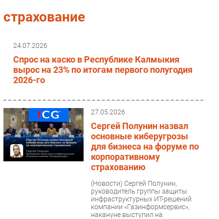
Импорто­замещение
страхование
Автоматизация Промышленности
Интернет
24.07.2026
Мобильная связь
Спрос на каско в Республике Калмыкия
Фиксированная связь
вырос на 23% по итогам первого полугодия
2026-го
Интеграция
Рынок ПК
Маркетинг
27.05.2026
Торговые сети
Сергей Полунин назвал
основные киберугрозы
Оборудование
для бизнеса на форуме по
ПО
корпоративному
Outsourcing
страхованию
Кадры
(Новости)
Сергей Полунин,
Регулирование
руководитель группы защиты
инфраструктурных ИТ-решений
Финансы
компании «Газинформсервис»,
накануне выступил на
Web