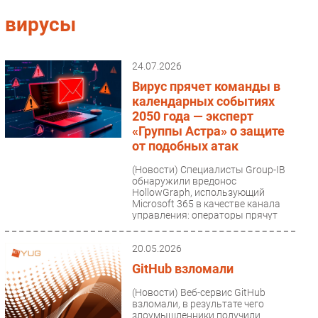
Импорто­замещение
вирусы
Автоматизация Промышленности
Интернет
24.07.2026
Мобильная связь
Вирус прячет команды в
Фиксированная связь
календарных событиях
2050 года — эксперт
Интеграция
«Группы Астра» о защите
Рынок ПК
от подобных атак
Маркетинг
(Новости)
Специалисты Group-IB
Торговые сети
обнаружили вредонос
HollowGraph, использующий
Оборудование
Microsoft 365 в качестве канала
управления: операторы прячут
ПО
зашифрованные...
Outsourcing
20.05.2026
Кадры
GitHub взломали
Регулирование
(Новости)
Веб-сервис GitHub
Финансы
взломали, в результате чего
злоумышленники получили
Web