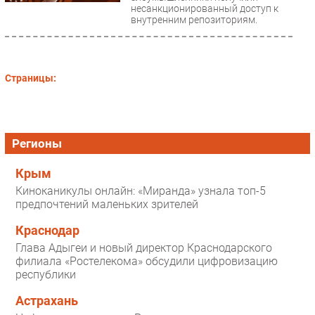
несанкционированный доступ к
Безопасность
внутренним репозиториям.
Инновации
CIO/Управление ИТ
Гаджеты
Страницы:
Здоровье
РАЗДЕЛЫ
Регионы
Новости
Крым
Аналитика
Киноканикулы онлайн: «Миранда» узнала топ-5
предпочтений маленьких зрителей
Интервью
Мероприятия
Краснодар
Проекты
Глава Адыгеи и новый директор Краснодарского
филиала «Ростелекома» обсудили цифровизацию
IT класс
республики
Тестовый стенд
Астрахань
Каталог компаний