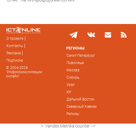
О проекте
Контакты
РЕГИОНЫ
Реклама
Санкт-Петербург
Подписка
Поволжье
© 2004-2026
Москва
"Инфокоммуникации
онлайн"
Сибирь
Урал
Юг
Дальний Восток
Северный Кавказ
Релизы
!-- Yandex.Metrika counter -->