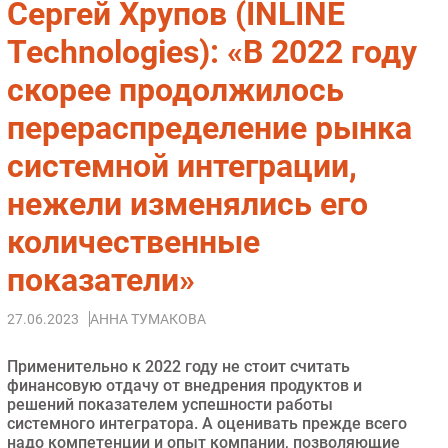
Сергей Хрупов (INLINE
Импорто­замещение
Technologies): «В 2022 году
Автоматизация Промышленности
скорее продолжилось
Интернет
Мобильная связь
перераспределение рынка
Фиксированная связь
системной интеграции,
Интеграция
Рынок ПК
нежели изменялись его
Маркетинг
количественные
Торговые сети
показатели»
Оборудование
ПО
27.06.2023
АННА ТУМАКОВА
Outsourcing
Кадры
Применительно к 2022 году не стоит считать
финансовую отдачу от внедрения продуктов и
Регулирование
решений показателем успешности работы
Финансы
системного интегратора. А оценивать прежде всего
надо компетенции и опыт компании, позволяющие
Web