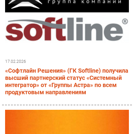
17.02.2026
«Софтлайн Решения» (ГК Softline) получила
высший партнерский статус «Системный
интегратор» от «Группы Астра» по всем
продуктовым направлениям