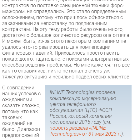
контрактов по поставке санкционной техники форс-
мажором, не оправдались. Это стало определенным
осложнением, потому что пришлось объясняться с
заказчиками за непоставку по подписанным
контрактам. На эту тему работы было очень много,
достаточно большое количество ресурсов она отняла.
И может быть, из-за этого некоторым компаниям не
удалось что-то реализовать для компенсации
финансовых падений. Приходилось просто гасить
пожар: долго, тщательно, с поисками альтернативных
способов решения проблемы. Но мне кажется, что все
как-то справились, никто не попал в очень уж
тяжелую ситуацию и несильно подвел своих клиентов.
О совпадении
INLINE Technologies провела
наших успехов с
комплексную модернизацию
ожиданиями
центра телефонного
сказать сложно,
обслуживания (ЦТО) ФССП
потому что как
России, который компания
таковых
построила в 2015 году (см.
ожиданий не
новость раздела «INLINE
было. Диапазон
Technologies» от 31 мая 2023 г.
).
предположений