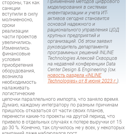
Применение методов цифрового
стороны, так как
моделирования в системах
санкции
инвентаризации и учета ИТ-
вступили в силу
активов сегодня становится
молниеносно,
основой надежного и
сроки
рационального управления ЦОД
реализации
крупных предприятий и
части проектов
организаций. Об этом заявил
увеличились.
руководитель департамента
Изменились
программных решений INLINE
финансовые
Technologies Алексей Скворцов
условия
на недавней конференции Data
приобретения
Center Design & Engineering (см.
оборудования,
новость раздела «INLINE
возникла
Technologies» от 8 июня 2023 г.
).
необходимость
налаживать
логистические
цепочки параллельного импорта, что заняло время.
Думаю, каждому интегратору по разным причинам
пришлось отказаться от части своих планов,
перенести какие-то проекты на другой период, что
привело в отдельных случаях к потере выручки от 15
до 30 %. Конечно, так случилось не у всех, у некоторых
компаний даже наблюдался рост.