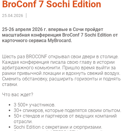
BroConf 7 Sochi Edition
Импорто­замещение
25.04.2026
Автоматизация Промышленности
Интернет
25-26 апреля 2026 г. впервые в Сочи пройдет
Мобильная связь
масштабная конференция BroConf 7 Sochi Edition от
карточного сервиса MyBrocard.
Фиксированная связь
Интеграция
Шесть раз BROCONF открывал свои двери в столице.
Рынок ПК
Каждая конференция писала свою главу в истории
Маркетинг
арбитражного комьюнити. Пришло время выйти за
рамки привычной локации и вдохнуть свежий воздух.
Торговые сети
Сменить обстановку, расширить горизонты и поднять
Оборудование
ставки.
ПО
Что вас ждет?
Outsourcing
3 500+ участников.
Кадры
30+ спикеров, которые поделятся своим опытом.
Регулирование
50+ стендов и партнеров от ведущих компаний
отрасли.
Финансы
Sochi Edition с секретами и сюрпризами.
Web