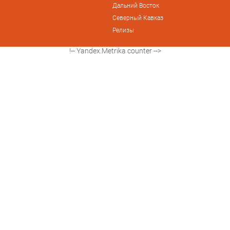
Дальний Восток
Северный Кавказ
Релизы
!-- Yandex.Metrika counter -->