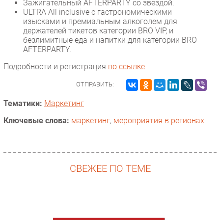
Зажигательный AFTERPARTY со звездой.
ULTRA All inclusive с гастрономическими
Безопасность
изысками и премиальным алкоголем для
Инновации
держателей тикетов категории BRO VIP, и
безлимитные еда и напитки для категории BRO
CIO/Управление ИТ
AFTERPARTY.
Гаджеты
Подробности и регистрация
по ссылке
Здоровье
ОТПРАВИТЬ:
РАЗДЕЛЫ
Тематики:
Маркетинг
Новости
Ключевые слова:
маркетинг
,
мероприятия в регионах
Аналитика
Интервью
Мероприятия
СВЕЖЕЕ ПО ТЕМЕ
Проекты
IT класс
Тестовый стенд
Каталог компаний