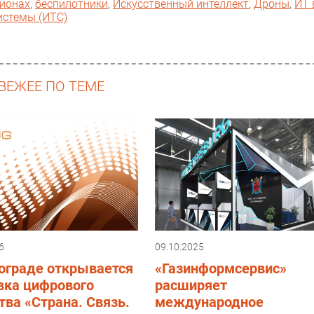
гионах
,
беспилотники
,
Искусственный интеллект
,
Дроны
,
ИТ 
истемы (ИТС)
ВЕЖЕЕ ПО ТЕМЕ
6
09.10.2025
ограде открывается
«Газинформсервис»
вка цифрового
расширяет
тва «Страна. Связь.
международное