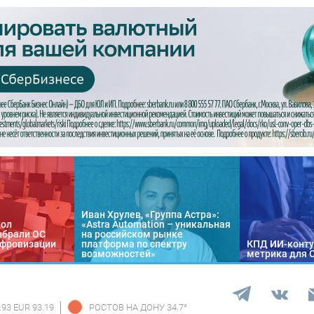
Иван Хрулев, «Группа Астра»:
кол
«Astra Automation – уникальная
ыбрали ОС
на российском рынке
цифровизации
платформа по спектру
КПД ИИ-конту
возможностей»
метрика для 
.93 EUR 93.19
РОСТОВ НА ДОНУ
34.7
°