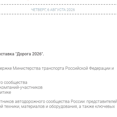
ЧЕТВЕРГ, 6 АВГУСТА 2026
г
Финансы
 сети
Web
ание
Безопасность
ыставка "Дорога 2026".
Инновации
ержке Министерства транспорта Российской Федерации и
ng
CIO/Управление ИТ
Гаджеты
го сообщества
 компаний-участников
вание
Здоровье
литике
тников автодорожного сообщества России: представителе
лей техники, материалов и оборудования, а также ключевых