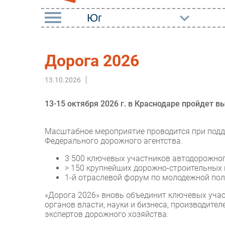
РУБРИКИ
Дорога 2026
Импорто­замещение
Маркетин
13.10.2026
Автоматизация
Торговые
Промышленности
Оборудов
13-15 октября 2026 г. в Краснодаре пройдет в
Интернет
ПО
Мобильная связь
Масштабное мероприятие проводится при подд
Outsourci
Федерального дорожного агентства.
Фиксированная связь
Кадры
3 500 ключевых участников автодорожно
Интеграция
> 150 крупнейших дорожно-строительных
Регулиро
1-й отраслевой форум по молодежной по
Рынок ПК
«Дорога 2026» вновь объединит ключевых учас
органов власти, науки и бизнеса, производите
экспертов дорожного хозяйства.