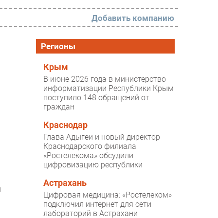
Добавить компанию
РАЗДЕЛЫ
Регионы
Новости
Крым
В июне 2026 года в министерство
Аналитика
информатизации Республики Крым
поступило 148 обращений от
Интервью
граждан
Мероприятия
Краснодар
Проекты
Глава Адыгеи и новый директор
Краснодарского филиала
IT класс
«Ростелекома» обсудили
цифровизацию республики
Тестовый стенд
Астрахань
Каталог компаний
й
Цифровая медицина: «Ростелеком»
подключил интернет для сети
лабораторий в Астрахани