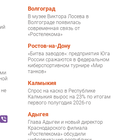
Волгоград
В музее Виктора Лосева в
Волгограде появилась
ний
современная связь от
«Ростелекома»
Ростов-на-Дону
«Битва заводов»: предприятия Юга
России сражаются в федеральном
киберспортивном турнире «Мир
танков»
ами
ной
Калмыкия
 не
Спрос на каско в Республике
Калмыкия вырос на 23% по итогам
первого полугодия 2026-го
Адыгея
Глава Адыгеи и новый директор
Краснодарского филиала
«Ростелекома» обсудили
цифровизацию республики