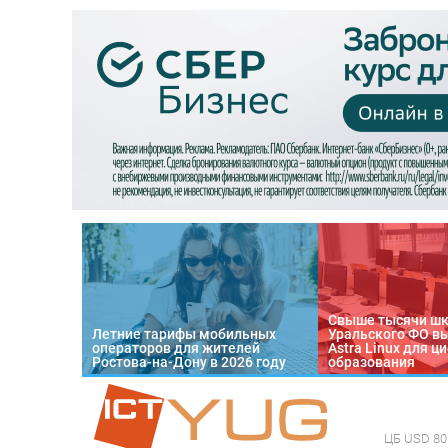
Свыше тысячи ш
Летние тарифы мобильных
Уральского ФО в
операторов для жителей
Astra Linux для 
Ростова-на-Дону в 2026 году
образования
ЦБ
USD 80