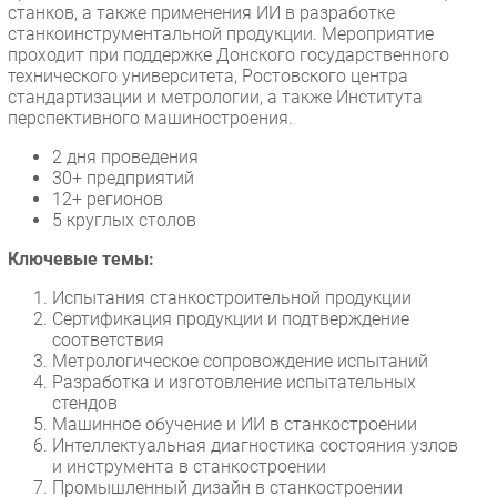
станков, а также применения ИИ в разработке
Безопасность
станкоинструментальной продукции. Мероприятие
проходит при поддержке Донского государственного
Инновации
технического университета, Ростовского центра
CIO/Управление ИТ
стандартизации и метрологии, а также Института
перспективного машиностроения.
Гаджеты
Здоровье
2 дня проведения
30+ предприятий
12+ регионов
РАЗДЕЛЫ
5 круглых столов
Ключевые темы:
Новости
Аналитика
Испытания станкостроительной продукции
Сертификация продукции и подтверждение
Интервью
соответствия
Мероприятия
Метрологическое сопровождение испытаний
Разработка и изготовление испытательных
Проекты
стендов
IT класс
Машинное обучение и ИИ в станкостроении
Интеллектуальная диагностика состояния узлов
Тестовый стенд
и инструмента в станкостроении
Каталог компаний
Промышленный дизайн в станкостроении