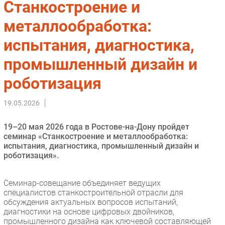
Станкостроение и
Импорто­замещение
металлообработка:
Автоматизация Промышленности
испытания, диагностика,
Интернет
Мобильная связь
промышленный дизайн и
Фиксированная связь
роботизация
Интеграция
Рынок ПК
19.05.2026
Маркетинг
Торговые сети
19–20 мая 2026 года в Ростове-на-Дону пройдет
семинар «Станкостроение и металлообработка:
Оборудование
испытания, диагностика, промышленный дизайн и
ПО
роботизация».
Outsourcing
Кадры
Семинар-совещание объединяет ведущих
специалистов станкостроительной отрасли для
Регулирование
обсуждения актуальных вопросов испытаний,
Финансы
диагностики на основе цифровых двойников,
промышленного дизайна как ключевой составляющей
Web