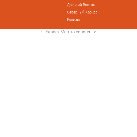
Дальний Восток
Северный Кавказ
Релизы
!-- Yandex.Metrika counter -->