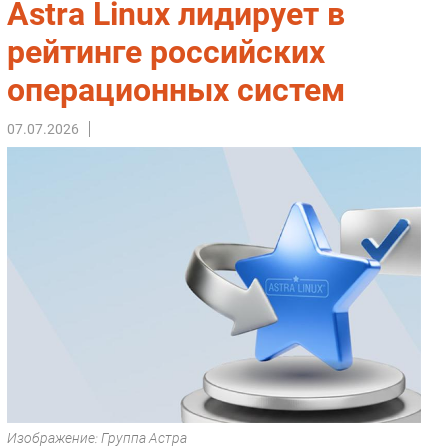
Astra Linux лидирует в
Импорто­замещение
рейтинге российских
Автоматизация Промышленности
операционных систем
Интернет
Мобильная связь
07.07.2026
Фиксированная связь
Интеграция
Рынок ПК
Маркетинг
Торговые сети
Оборудование
ПО
Outsourcing
Кадры
Регулирование
Финансы
Изображение: Группа Астра
Web