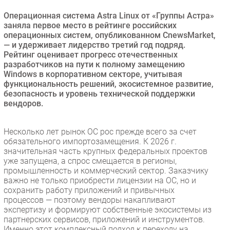
Безопасность
Операционная система Astra Linux от «Группы Астра»
заняла первое место в рейтинге российских
Инновации
операционных систем, опубликованном CnewsMarket,
CIO/Управление ИТ
— и удерживает лидерство третий год подряд.
Рейтинг оценивает прогресс отечественных
Гаджеты
разработчиков на пути к полному замещению
Здоровье
Windows в корпоративном секторе, учитывая
функциональность решений, экосистемное развитие,
безопасность и уровень технической поддержки
РАЗДЕЛЫ
вендоров.
Новости
Несколько лет рынок ОС рос прежде всего за счет
Аналитика
обязательного импортозамещения. К 2026 г.
Интервью
значительная часть крупных федеральных проектов
уже запущена, а спрос смещается в регионы,
Мероприятия
промышленность и коммерческий сектор. Заказчику
Проекты
важно не только приобрести лицензии на ОС, но и
сохранить работу приложений и привычных
IT класс
процессов — поэтому вендоры накапливают
Тестовый стенд
экспертизу и формируют собственные экосистемы из
партнерских сервисов, приложений и инструментов.
Каталог компаний
Именно этот комплексный подход к переходу на