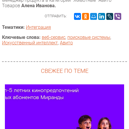
менеджер продукта в категории “Животные” Авито
Товаров
Алена Иванова.
ОТПРАВИТЬ:
Тематики:
Интеграция
Ключевые слова:
веб-сервис
,
поисковые системы
,
Искусственный интеллект
,
Авито
СВЕЖЕЕ ПО ТЕМЕ