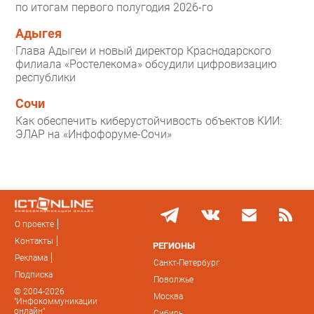
по итогам первого полугодия 2026-го
Адыгея
Глава Адыгеи и новый директор Краснодарского
филиала «Ростелекома» обсудили цифровизацию
республики
Сочи
Как обеспечить киберустойчивость объектов КИИ:
ЭЛАР на «Инфофоруме-Сочи»
О проекте
Контакты
РЕГИОНЫ
Реклама
Санкт-Петербург
Подписка
Поволжье
© 2004-2026
Москва
"Инфокоммуникации
онлайн"
Сибирь