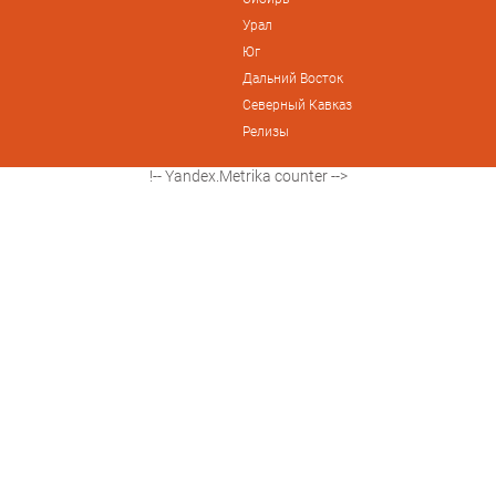
Урал
Юг
Дальний Восток
Северный Кавказ
Релизы
!-- Yandex.Metrika counter -->