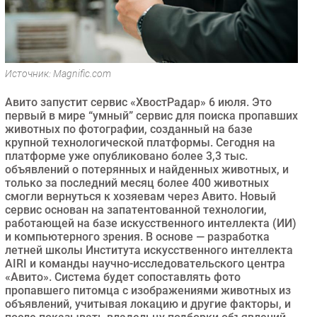
Безопасность
Инновации
CIO/Управление ИТ
Источник: Magnific.com
Гаджеты
Здоровье
Авито запустит сервис «ХвостРадар» 6 июля. Это
первый в мире “умный” сервис для поиска пропавших
животных по фотографии, созданный на базе
РАЗДЕЛЫ
крупной технологической платформы. Сегодня на
платформе уже опубликовано более 3,3 тыс.
Новости
объявлений о потерянных и найденных животных, и
только за последний месяц более 400 животных
Аналитика
смогли вернуться к хозяевам через Авито. Новый
Интервью
сервис основан на запатентованной технологии,
работающей на базе искусственного интеллекта (ИИ)
Мероприятия
и компьютерного зрения. В основе — разработка
Проекты
летней школы Института искусственного интеллекта
AIRI и команды научно-исследовательского центра
IT класс
«Авито». Система будет сопоставлять фото
Тестовый стенд
пропавшего питомца с изображениями животных из
объявлений, учитывая локацию и другие факторы, и
Каталог компаний