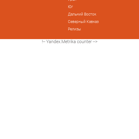
Юг
Дальний Восток
Северный Кавказ
Релизы
!-- Yandex.Metrika counter -->