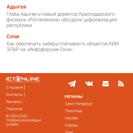
Адыгея
Глава Адыгеи и новый директор Краснодарского
филиала «Ростелекома» обсудили цифровизацию
республики
Сочи
Как обеспечить киберустойчивость объектов КИИ:
ЭЛАР на «Инфофоруме-Сочи»
О проекте
Контакты
РЕГИОНЫ
Реклама
Санкт-Петербург
Подписка
Поволжье
© 2004-2026
Москва
"Инфокоммуникации
онлайн"
Сибирь
Урал