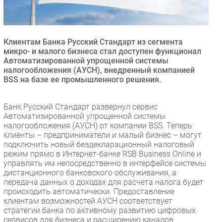
Безопасность
Инновации
CIO/Управление ИТ
Клиентам Банка Русский Стандарт из сегмента
микро- и малого бизнеса стал доступен функционал
Гаджеты
Автоматизированной упрощенной системы
Здоровье
налогообложения (АУСН), внедренный компанией
BSS на базе ее промышленного решения.
РАЗДЕЛЫ
Банк Русский Стандарт развернул сервис
Автоматизированной упрощенной системы
Новости
налогообложения (АУСН) от компании BSS. Теперь
Аналитика
клиенты – предприниматели и малый бизнес – могут
подключить новый бездекларационный налоговый
Интервью
режим прямо в Интернет-банке RSB Business Online и
Мероприятия
управлять им непосредственно в интерфейсе системы
дистанционного банковского обслуживания, а
Проекты
передача данных о доходах для расчета налога будет
IT класс
происходить автоматически. Предоставление
Тестовый стенд
клиентам возможностей АУСН соответствует
стратегии банка по активному развитию цифровых
Каталог компаний
сервисов для бизнеса и расширению каналов