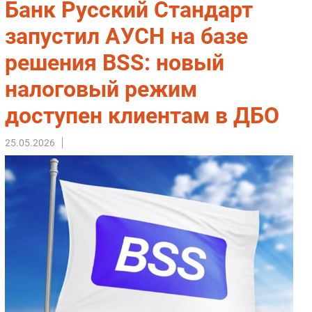
Банк Русский Стандарт
Импорто­замещение
запустил АУСН на базе
Автоматизация Промышленности
решения BSS: новый
Интернет
Мобильная связь
налоговый режим
Фиксированная связь
доступен клиентам в ДБО
Интеграция
Рынок ПК
25.05.2026
Маркетинг
Торговые сети
Оборудование
ПО
Outsourcing
Кадры
Регулирование
Финансы
Web