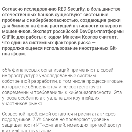
Безопасность
Согласно исследованию RED Security, в большинстве
отечественных банков существуют системные
Инновации
проблемы с кибербезопасностью, создающие риски
CIO/Управление ИТ
для бизнеса на фоне растущей активности хакеров и
мошенников. Эксперт российской DevOps-платформы
Гаджеты
GitFlic для работы с кодом Максим Козлов считает,
Здоровье
что один из системных факторов риска —
продолжающееся использование иностранных Git-
платформ.
РАЗДЕЛЫ
Новости
55% финансовых организаций применяют в своей
инфраструктуре унаследованные системы
Аналитика
собственной разработки, в том числе процессинговые,
Интервью
которые не обновляются и не соответствуют
современным требованиям к кибербезопасности. Эта
Мероприятия
угроза особенно актуальна для крупнейших
Проекты
участников рынка.
IT класс
Серьезной проблемой остаются и риски атак через
Тестовый стенд
подрядчиков: 76% банков не проверяют уровень
защищенности ИТ-компаний, имеющих прямой доступ
Каталог компаний
к их инфраструктурам.