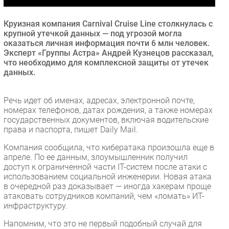
Безопасность
Круизная компания Carnival Cruise Line столкнулась с
Инновации
крупной утечкой данных — под угрозой могла
CIO/Управление ИТ
оказаться личная информация почти 6 млн человек.
Эксперт «Группы Астра» Андрей Кузнецов рассказал,
Гаджеты
что необходимо для комплексной защиты от утечек
Здоровье
данных.
РАЗДЕЛЫ
Речь идет об именах, адресах, электронной почте,
номерах телефонов, датах рождения, а также номерах
государственных документов, включая водительские
Новости
права и паспорта, пишет Daily Mail.
Аналитика
Компания сообщила, что кибератака произошла еще в
Интервью
апреле. По ее данным, злоумышленник получил
Мероприятия
доступ к ограниченной части IT-систем после атаки с
использованием социальной инженерии. Новая атака
Проекты
в очередной раз доказывает — иногда хакерам проще
IT класс
атаковать сотрудников компаний, чем «ломать» ИТ-
инфраструктуру.
Тестовый стенд
Каталог компаний
Напомним, что это не первый подобный случай для