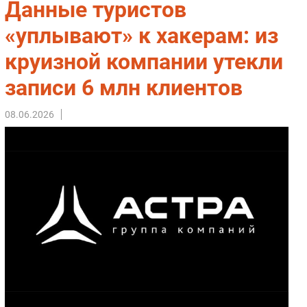
Данные туристов
Импорто­замещение
«уплывают» к хакерам: из
Автоматизация Промышленности
круизной компании утекли
Интернет
Мобильная связь
записи 6 млн клиентов
Фиксированная связь
Интеграция
08.06.2026
Рынок ПК
Маркетинг
Торговые сети
Оборудование
ПО
Outsourcing
Кадры
Регулирование
Финансы
Web