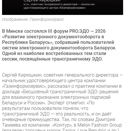
Безопасность
Инновации
Изображение: Газинформсервис
CIO/Управление ИТ
В Минске состоялся III форум PRO.ЭДО — 2026
Гаджеты
«Развитие электронного документооборота в
Здоровье
Республике Беларусь», собравший пользователей
систем электронного документооборота Беларуси.
Одной из наиболее востребованных тем стали
РАЗДЕЛЫ
сессии, посвящённые трансграничному ЭДО.
Новости
Сергей Кирюшкин, советник генерального директора –
Аналитика
начальник удостоверяющего центра компании
Интервью
«Газинформсервис», рассказал о практике компании в
докладе «Бесшовный трансграничный ЭДО: решения
Мероприятия
для взаимного признания электронных подписей
Проекты
Беларуси и России». Эксперт отметил: «По
результатам пользователи поняли, что
IT класс
трансграничный ЭДО — это реальность, и он даёт
Тестовый стенд
очевидные преимущества. Так, по словам Дмитрия
Тамеева из компании «Контур», в Melon Fashion Group
Каталог компаний
(владелец торговых марок Zarina, Love Republic и др.)