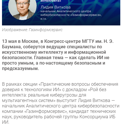
Безопасность
Инновации
CIO/Управление ИТ
Изображение: Газинформсервис
Гаджеты
Здоровье
13 мая в Москве, в Конгресс-центре МГТУ им. Н. Э.
Баумана, соберутся ведущие специалисты по
искусственному интеллекту и информационной
РАЗДЕЛЫ
безопасности. Главная тема — как сделать ИИ не
просто умным, а по-настоящему безопасным и
Новости
предсказуемым.
Аналитика
Интервью
В рамках секции «Практические вопросы обеспечения
доверия к технологиям ИИ» с докладом «Рой без
Мероприятия
интеллекта: реальные киберугрозы для
Проекты
мультиагентных систем» выступит Лидия Виткова —
начальник Аналитического центра кибербезопасности
IT класс
компании «Газинформсервис», кандидат технических
Тестовый стенд
наук, руководитель рабочей группы Консорциума ИБ
ИИ.
Каталог компаний