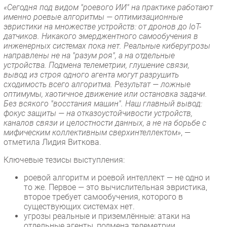
«Сегодня под видом "роевого ИИ" на практике работают
именно роевые алгоритмы — оптимизационные
эвристики на множестве устройств: от дронов до IoT-
датчиков. Никакого эмерджентного самообучения в
инженерных системах пока нет. Реальные киберугрозы
направлены не на "разум роя", а на отдельные
устройства. Подмена телеметрии, глушение связи,
вывод из строя одного агента могут разрушить
сходимость всего алгоритма. Результат — ложные
оптимумы, хаотичное движение или остановка задачи.
Без всякого "восстания машин". Наш главный вывод:
фокус защиты — на отказоустойчивости устройств,
каналов связи и целостности данных, а не на борьбе с
мифическим коллективным сверхинтеллектом»
, —
отметила Лидия Виткова.
Ключевые тезисы выступления:
роевой алгоритм и роевой интеллект — не одно и
то же. Первое — это вычислительная эвристика,
второе требует самообучения, которого в
существующих системах нет.
угрозы реальные и приземлённые: атаки на
отдельные агенты, подмена телеметрии,