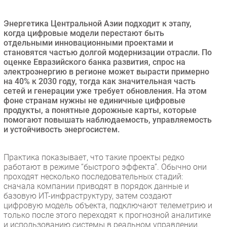
Безопасность
Энергетика Центральной Азии подходит к этапу,
Инновации
когда цифровые модели перестают быть
CIO/Управление ИТ
отдельными инновационными проектами и
становятся частью долгой модернизации отрасли. По
Гаджеты
оценке Евразийского банка развития, спрос на
Здоровье
электроэнергию в регионе может вырасти примерно
на 40% к 2030 году, тогда как значительная часть
сетей и генерации уже требует обновления. На этом
РАЗДЕЛЫ
фоне странам нужны не единичные цифровые
продукты, а понятные дорожные карты, которые
помогают повышать наблюдаемость, управляемость
Новости
и устойчивость энергосистем.
Аналитика
Интервью
Практика показывает, что такие проекты редко
Мероприятия
работают в режиме “быстрого эффекта”. Обычно они
проходят несколько последовательных стадий:
Проекты
сначала компании приводят в порядок данные и
IT класс
базовую ИТ-инфраструктуру, затем создают
Тестовый стенд
цифровую модель объекта, подключают телеметрию и
только после этого переходят к прогнозной аналитике
Каталог компаний
и использованию системы в реальном управлении.