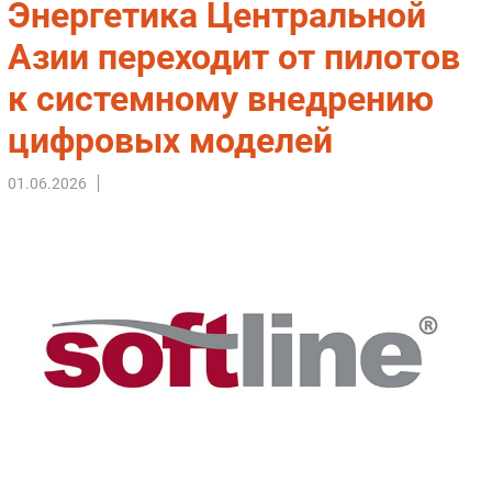
Энергетика Центральной
Импорто­замещение
Азии переходит от пилотов
Автоматизация Промышленности
к системному внедрению
Интернет
Мобильная связь
цифровых моделей
Фиксированная связь
Интеграция
01.06.2026
Рынок ПК
Маркетинг
Торговые сети
Оборудование
ПО
Outsourcing
Кадры
Регулирование
Финансы
Web