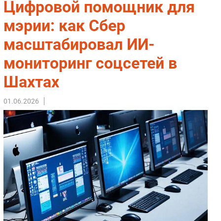
Цифровой помощник для
Импорто­замещение
мэрии: как Сбер
Автоматизация Промышленности
масштабировал ИИ-
Интернет
Мобильная связь
мониторинг соцсетей в
Фиксированная связь
Шахтах
Интеграция
Рынок ПК
01.06.2026
Маркетинг
Торговые сети
Оборудование
ПО
Outsourcing
Кадры
Регулирование
Финансы
Web