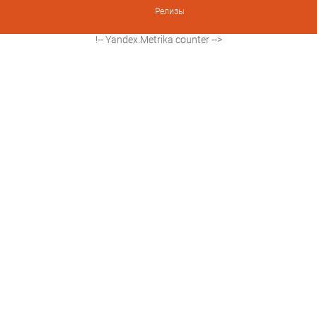
Релизы
!-- Yandex.Metrika counter -->