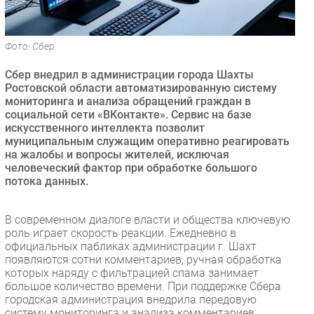
Безопасность
Инновации
Фото: Сбер
CIO/Управление ИТ
Сбер внедрил в администрации города Шахты
Гаджеты
Ростовской области автоматизированную систему
Здоровье
мониторинга и анализа обращений граждан в
социальной сети «ВКонтакте». Сервис на базе
искусственного интеллекта позволит
РАЗДЕЛЫ
муниципальным служащим оперативно реагировать
на жалобы и вопросы жителей, исключая
Новости
человеческий фактор при обработке большого
потока данных.
Аналитика
Интервью
В современном диалоге власти и общества ключевую
Мероприятия
роль играет скорость реакции. Ежедневно в
Проекты
официальных пабликах администрации г. Шахт
появляются сотни комментариев, ручная обработка
IT класс
которых наряду с фильтрацией спама занимает
Тестовый стенд
большое количество времени. При поддержке Сбера
городская администрация внедрила передовую
Каталог компаний
систему мониторинга и анализа комментариев,