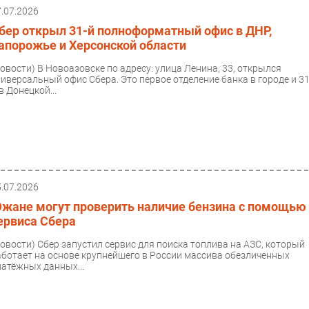
7.07.2026
бер открыл 31-й полноформатный офис в ДНР,
апорожье и Херсонской области
Новости)
В Новоазовске по адресу: улица Ленина, 33, открылся
ниверсальный офис Сбера. Это первое отделение банка в городе и 31
в Донецкой...
5.07.2026
жане могут проверить наличие бензина с помощью
ервиса Сбера
Новости)
Сбер запустил сервис для поиска топлива на АЗС, который
аботает на основе крупнейшего в России массива обезличенных
латёжных данных...