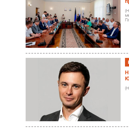
п
(
м
П
Н
Ю
(