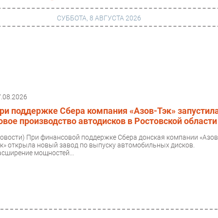
СУББОТА, 8 АВГУСТА 2026
г
Финансы
 сети
Web
7.08.2026
ание
Безопасность
ри поддержке Сбера компания «Азов-Тэк» запустил
Инновации
овое производство автодисков в Ростовской области
ng
CIO/Управление ИТ
Новости)
При финансовой поддержке Сбера донская компании «Азов
эк» открыла новый завод по выпуску автомобильных дисков.
Гаджеты
асширение мощностей...
вание
Здоровье