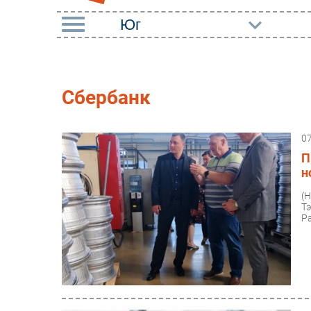
РУБРИКИ
Импорто­замещение
Маркетин
Сбербанк
Автоматизация
Торговые
Промышленности
0
Оборудов
Интернет
П
ПО
н
Мобильная связь
Outsourci
(
Фиксированная связь
Т
Кадры
Р
Интеграция
Регулиро
Рынок ПК