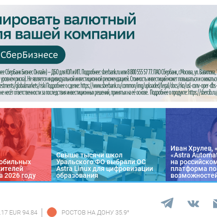
Иван Хрулев, 
Свыше тысячи школ
«Astra Automa
обильных
Уральского ФО выбрали ОС
на российско
жителей
Astra Linux для цифровизации
платформа по
в 2026 году
образования
возможносте
.17 EUR 94.84
РОСТОВ НА ДОНУ
35.9
°