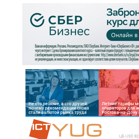
Не сто резюме, а сто друзей:
Летние тарифы м
почему рекомендации снова
операторов для 
стали валютой рынка труда
Ростова-на-Дону 
ЦБ
USD 82