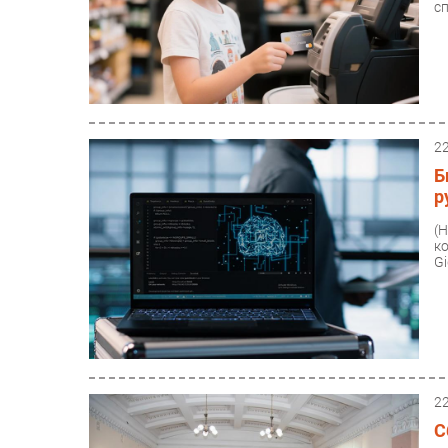
сп
2
Б
р
(
к
Gi
2
С