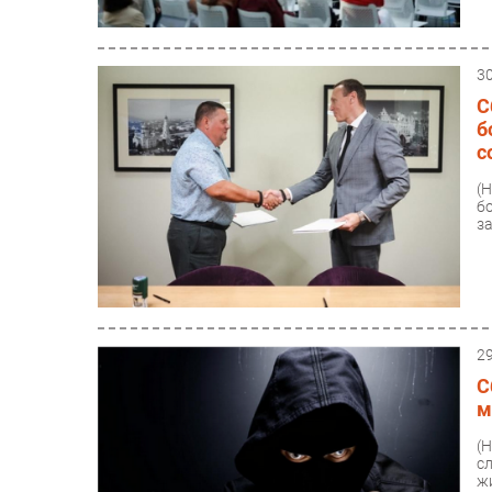
3
С
б
с
(
б
з
2
С
м
(
с
ж