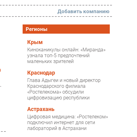
Добавить компанию
РАЗДЕЛЫ
Регионы
Новости
Крым
Киноканикулы онлайн: «Миранда»
Аналитика
узнала топ-5 предпочтений
маленьких зрителей
Интервью
а
Мероприятия
Краснодар
Глава Адыгеи и новый директор
Проекты
Краснодарского филиала
-
«Ростелекома» обсудили
IT класс
цифровизацию республики
Тестовый стенд
Астрахань
Каталог компаний
Цифровая медицина: «Ростелеком»
подключил интернет для сети
лабораторий в Астрахани