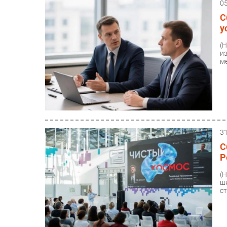
0
С
у
(
и
ме
3
С
Р
(
ш
ст