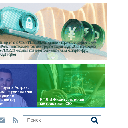
«Группа Астра»:
tion – уникальная
м рынке
 спектру
КПД ИИ-контура: новая
й»
метрика для CIO