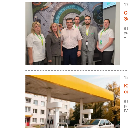
1
С
З
(
у
– 
1
Ю
с
(
р
п