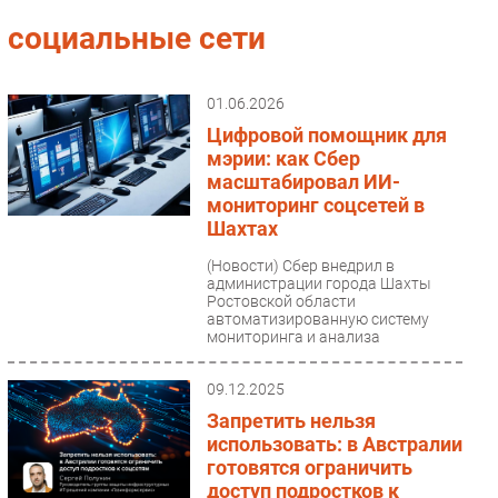
Импорто­замещение
социальные сети
Автоматизация Промышленности
Интернет
01.06.2026
Мобильная связь
Цифровой помощник для
Фиксированная связь
мэрии: как Сбер
масштабировал ИИ-
Интеграция
мониторинг соцсетей в
Рынок ПК
Шахтах
Маркетинг
(Новости)
Сбер внедрил в
Торговые сети
администрации города Шахты
Ростовской области
Оборудование
автоматизированную систему
мониторинга и анализа
ПО
обращений граждан в...
Outsourcing
09.12.2025
Кадры
Запретить нельзя
Регулирование
использовать: в Австралии
Финансы
готовятся ограничить
доступ подростков к
Web