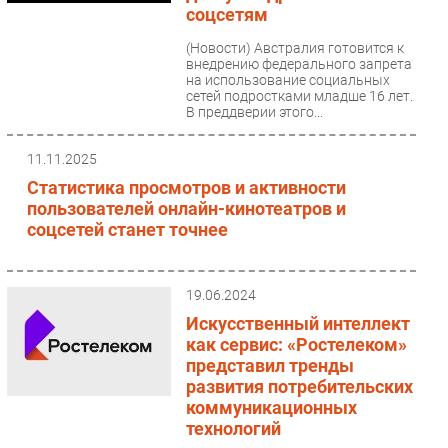
соцсетям
Безопасность
(Новости)
Австралия готовится к
Инновации
внедрению федерального запрета
на использование социальных
CIO/Управление ИТ
сетей подростками младше 16 лет.
Гаджеты
В преддверии этого...
Здоровье
11.11.2025
Статистика просмотров и активности
РАЗДЕЛЫ
пользователей онлайн-кинотеатров и
соцсетей станет точнее
Новости
Аналитика
Интервью
19.06.2024
Мероприятия
Искусственный интеллект
как сервис: «Ростелеком»
Проекты
представил тренды
IT класс
развития потребительских
Тестовый стенд
коммуникационных
технологий
Каталог компаний