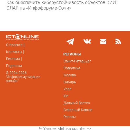
Как обеспечить киберустойчивость объектов КИИ:
ЭЛАР на «Инфофоруме-Сочи»
О проекте
Контакты
РЕГИОНЫ
Реклама
Санкт-Петербург
Подписка
Поволжье
© 2004-2026
Москва
"Инфокоммуникации
онлайн"
Сибирь
Урал
Юг
Дальний Восток
Северный Кавказ
Релизы
!-- Yandex.Metrika counter -->