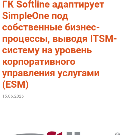
ГК Softline адаптирует
Импорто­замещение
SimpleOne под
Автоматизация Промышленности
собственные бизнес-
Интернет
Мобильная связь
процессы, выводя ITSM-
Фиксированная связь
систему на уровень
Интеграция
Рынок ПК
корпоративного
Маркетинг
управления услугами
Торговые сети
(ESM)
Оборудование
ПО
15.06.2026
Outsourcing
Кадры
Регулирование
Финансы
Web