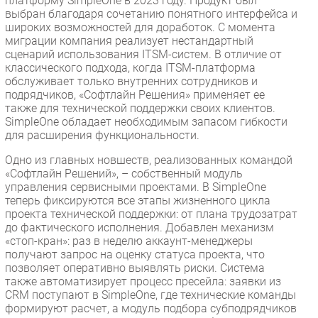
платформу SimpleOne в 2023 году. Продукт был
выбран благодаря сочетанию понятного интерфейса и
широких возможностей для доработок. С момента
миграции компания реализует нестандартный
сценарий использования ITSM-систем. В отличие от
классического подхода, когда ITSM-платформа
обслуживает только внутренних сотрудников и
подрядчиков, «Софтлайн Решения» применяет ее
также для технической поддержки своих клиентов.
SimpleOne обладает необходимым запасом гибкости
для расширения функциональности.
Одно из главных новшеств, реализованных командой
«Софтлайн Решений», – собственный модуль
управления сервисными проектами. В SimpleOne
теперь фиксируются все этапы жизненного цикла
проекта технической поддержки: от плана трудозатрат
до фактического исполнения. Добавлен механизм
«стоп-кран»: раз в неделю аккаунт-менеджеры
получают запрос на оценку статуса проекта, что
позволяет оперативно выявлять риски. Система
также автоматизирует процесс пресейла: заявки из
CRM поступают в SimpleOne, где технические команды
формируют расчет, а модуль подбора субподрядчиков