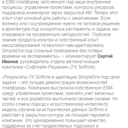
в ESM-платформу, заточенную под наши внутренние
процессы: управление проектами, контроль ресурсов,
поддержка инженеров через закрытый ИИ. Теперь этот
опыт стал основой для работы с заказчиками. Если
бизнесу или госучреждению нужно не типовое решение,
а архитектура под конкретные регламенты и задачи, мы
опираемся на проверенную методологию. Глубокое
знание продукта изнутри и собственный опыт
масштабирования позволяют нам адаптировать
SimpleOne под сложные требования без потери
времени на эксперименты», –
комментирует
Сергей
Иванов
, руководитель отдела автоматизации
компании «Софтлайн Решения» (ГК Softline).
«Результаты ГК Softline в адаптации SimpleOne под свои
задачи – это лучшая демонстрация возможностей
платформы. Компания выстроила собственную ESM-
среду: управление проектами, пресейл, учет запасных
частей, и все доработки выполнили своими силами. Но
особо отмечу подход к искусственному интеллекту:
модель обучена на исторических данных Softline и
работает в закрытом контуре, не покидая периметр
компании. Это одновременно повышает качество
поддержки за счет предиктивных подсказок и