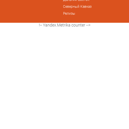
Северный Кавказ
Релизы
!-- Yandex.Metrika counter -->