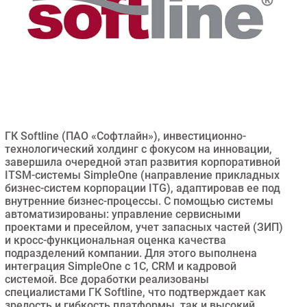
Безопасность
Инновации
CIO/Управление ИТ
Гаджеты
Здоровье
РАЗДЕЛЫ
ГК Softline (ПАО «Софтлайн»), инвестиционно-
технологический холдинг с фокусом на инновации,
завершила очередной этап развития корпоративной
Новости
ITSM-системы SimpleOne (направление прикладных
Аналитика
бизнес-систем корпорации ITG), адаптировав ее под
Интервью
внутренние бизнес-процессы. С помощью системы
автоматизированы: управление сервисными
Мероприятия
проектами и пресейлом, учет запасных частей (ЗИП)
Проекты
и кросс-функциональная оценка качества
подразделений компании. Для этого выполнена
IT класс
интеграция SimpleOne с 1С, CRM и кадровой
Тестовый стенд
системой. Все доработки реализованы
специалистами ГК Softline, что подтверждает как
Каталог компаний
зрелость и гибкость платформы, так и высокий