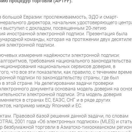
нию процедур торговли (APTFF).
 в большой Евразии: прослеживаемость, ЭДО и смарт-
генерального директора, начальник удостоверяющего центр
н выступил с докладом, посвященным 20-летию
ия иностранной электронной подписи. Презентация была
ународной команды, которая на протяжении двух десятиле
ия электронной подписи.
лючевых измерения надёжности электронной подписи:
алгоритмов, требования национального законодательства
нкционирования национальных сервисов доверия, в
го, что все эти показатели, как правило, с течением врем
ронной подписи по законодательству страны, где был
 в этой стране. На делегировании задачи проверки
электронного документа основана модель доверия на осно
вительности электронной подписи. Эта модель доверия
еняется в странах ЕС, ЕАЭС, СНГ и в ряде других
ктов, например между Японией и ЕС.
ктам. Правовой базой решения данной задачи, по словам
CITRAL 2001 года «Об электронных подписях» (MLES) и стать
р безбумажной торговли в Азиатско-тихоокеанском регион