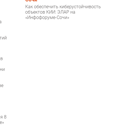
Как обеспечить киберустойчивость
объектов КИИ: ЭЛАР на
«Инфофоруме-Сочи»
а
тий
 в
ени
ве
я 8
е»