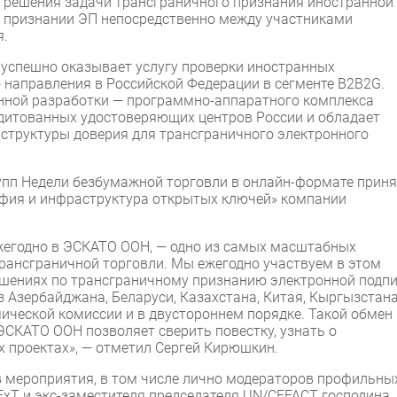
о решения задачи трансграничного признания иностранной
 признании ЭП непосредственно между участниками
я.
 успешно оказывает услугу проверки иностранных
о направления в Российской Федерации в сегменте B2B2G.
енной разработки — программно-аппаратного комплекса
редитованных удостоверяющих центров России и обладает
структуры доверия для трансграничного электронного
рупп Недели безбумажной торговли в онлайн-формате прин
афия и инфраструктура открытых ключей» компании
жегодно в ЭСКАТО ООН, — одно из самых масштабных
рансграничной торговли. Мы ежегодно участвуем в этом
ешениях по трансграничному признанию электронной подпи
 Азербайджана, Беларуси, Казахстана, Китая, Кыргызстана
ической комиссии и в двустороннем порядке. Такой обмен
ЭСКАТО ООН позволяет сверить повестку, узнать о
х проектах», — отметил Сергей Кирюшкин.
 мероприятия, в том числе лично модераторов профильны
ExT и экс-заместителя председателя UN/CEFACT господина