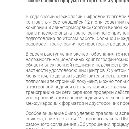
Тихоокеанского форума по торговле и упроще
В ходе сессии «Технологии цифровой торговли
контракты», состоявшейся 12 июня, советник 
компании «Газинформсервис» Сергей Кирюшки
практического опыта трансграничного признан
подготовлена по итогам работы большой межд
развивает трансграничное пространство довер
В своём выступлении эксперт обозначил три к
надёжность национальных криптографических 
области электронной подписи и надёжность фу
частности удостоверяющих центров. С учётом то
меняются, то доказать действительность элект
подписан электронный документ, можно только
электронной подписи в страну происхождения 
трансграничной сети сервисов проверки дейст
иностранной электронной подписи успешно прим
международных форматов и двусторонних прое
Особое внимание было уделено правовым аспе
спикера, служат статья 12 типового закона UN
рамочного соглашения «Об упрощении процеду