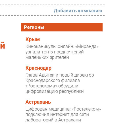
Добавить компанию
РАЗДЕЛЫ
Регионы
Новости
Крым
ой
Киноканикулы онлайн: «Миранда»
Аналитика
узнала топ-5 предпочтений
маленьких зрителей
Интервью
Мероприятия
Краснодар
Глава Адыгеи и новый директор
Проекты
Краснодарского филиала
«Ростелекома» обсудили
IT класс
цифровизацию республики
Тестовый стенд
Астрахань
Каталог компаний
Цифровая медицина: «Ростелеком»
подключил интернет для сети
лабораторий в Астрахани