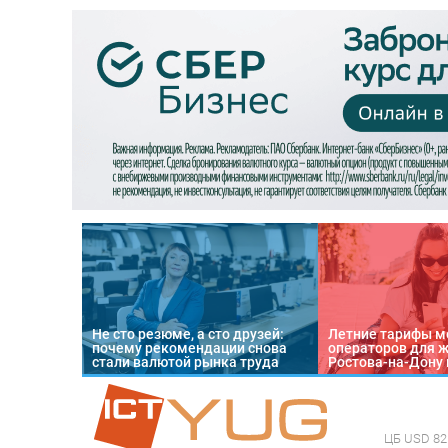
Не сто резюме, а сто друзей:
Летние тарифы м
почему рекомендации снова
операторов для 
стали валютой рынка труда
Ростова-на-Дону 
ЦБ
USD 82