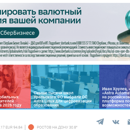
Иван Хрулев, 
Свыше тысячи школ
«Astra Automa
обильных
Уральского ФО выбрали ОС
на российско
жителей
Astra Linux для цифровизации
платформа по
в 2026 году
образования
возможносте
.17 EUR 94.84
РОСТОВ НА ДОНУ
30.8
°