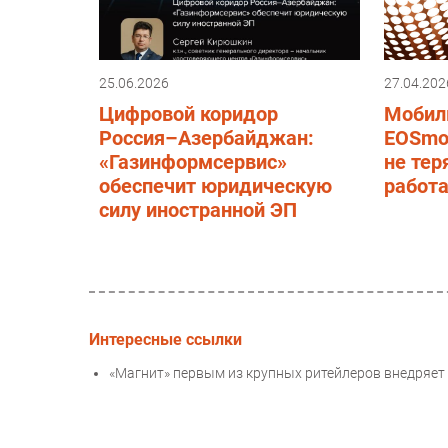
25.06.2026
27.04.202
Цифровой коридор
Мобил
Россия–Азербайджан:
EOSmob
«Газинформсервис»
не тер
обеспечит юридическую
работ
силу иностранной ЭП
Интересные ссылки
«Магнит» первым из крупных ритейлеров внедряет G