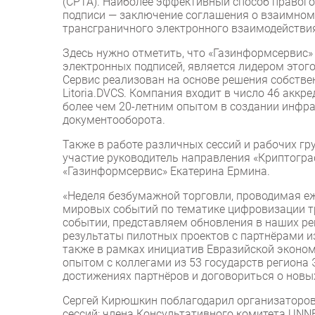
(CPTA). Наиболее эффективный способ правог
подписи — заключение соглашения о взаимном
трансграничного электронного взаимодействи
Здесь нужно отметить, что «Газинформсервис»
электронных подписей, является лидером этог
Сервис реализован на основе решения собств
Litoria.DVCS. Компания входит в число 46 акк
более чем 20-летним опытом в создании инфра
документооборота.
Также в работе различных сессий и рабочих г
участие руководитель направления «Криптогр
«Газинформсервис» Екатерина Ермина.
«Неделя безбумажной торговли, проводимая е
мировых событий по тематике цифровизации т
событии, представляем обновления в наших р
результаты пилотных проектов с партнёрами из
также в рамках инициатив Евразийской эконом
опытом с коллегами из 53 государств региона 
достижениях партнёров и договориться о новы
Сергей Кирюшкин поблагодарил организаторов
сессий: члена Консультативного комитета UNN