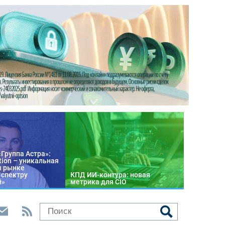
«Группа Астра»:
tion – уникальная
м рынке
 спектру
КПД ИИ-контура: новая
й»
метрика для CIO