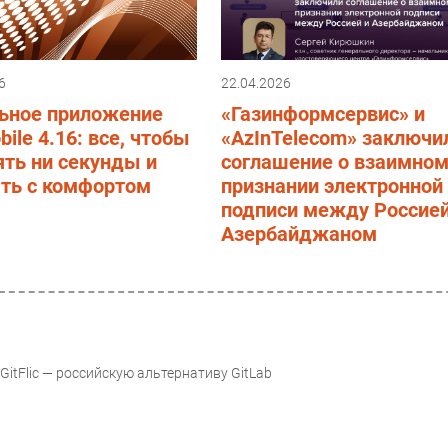
6
22.04.2026
ьное приложение
«Газинформсервис» и
ile 4.16: все, чтобы
«AzInTelecom» заключи
ять ни секунды и
соглашение о взаимно
ать с комфортом
признании электронной
подписи между Россией
Азербайджаном
itFlic — российскую альтернативу GitLab