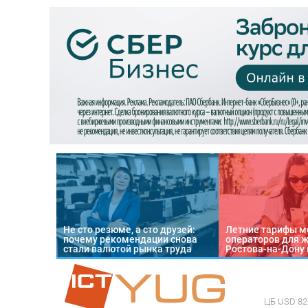
Не сто резюме, а сто друзей:
Летние тарифы м
почему рекомендации снова
операторов для 
стали валютой рынка труда
Ростова-на-Дону 
ЦБ
USD 82