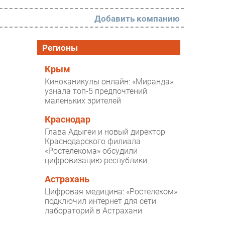
Добавить компанию
РАЗДЕЛЫ
Регионы
Новости
Крым
Киноканикулы онлайн: «Миранда»
Аналитика
узнала топ-5 предпочтений
маленьких зрителей
Интервью
Мероприятия
Краснодар
Глава Адыгеи и новый директор
Проекты
Краснодарского филиала
«Ростелекома» обсудили
IT класс
цифровизацию республики
Тестовый стенд
Астрахань
Каталог компаний
Цифровая медицина: «Ростелеком»
подключил интернет для сети
лабораторий в Астрахани