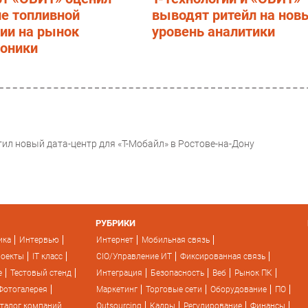
е топливной
выводят ритейл на нов
ии на рынок
уровень аналитики
роники
ил новый дата-центр для «Т-Мобайл» в Ростове-на-Дону
РУБРИКИ
ика
Интервью
Интернет
Мобильная связь
роекты
IT класс
CIO/Управление ИТ
Фиксированная связь
e
Тестовый стенд
Интеграция
Безопасность
Веб
Рынок ПК
Фотогалерея
Маркетинг
Торговые сети
Оборудование
ПО
талог компаний
Outsourcing
Кадры
Регулирование
Финансы