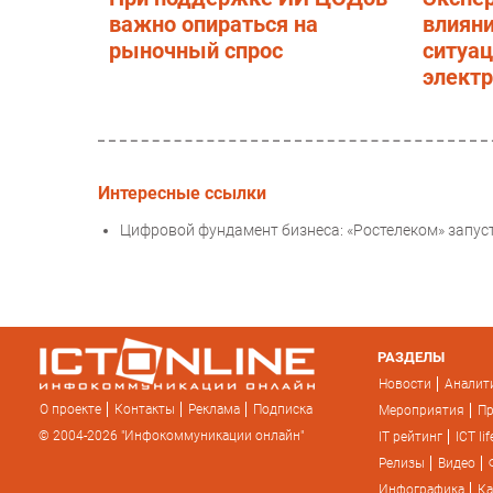
важно опираться на
влияни
рыночный спрос
ситуац
элект
Интересные ссылки
Цифровой фундамент бизнеса: «Ростелеком» запуст
РАЗДЕЛЫ
Новости
Аналит
О проекте
Контакты
Реклама
Подписка
Мероприятия
П
© 2004-2026 "Инфокоммуникации онлайн"
IT рейтинг
ICT lif
Релизы
Видео
Инфографика
Ка