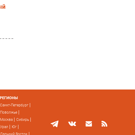
ый
РЕГИОНЫ
Санкт-Петербург
Поволжье
Москва
Сибирь
Урал
Юг
Дальний Восток