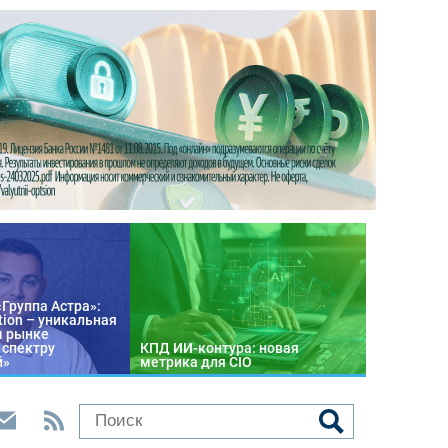
«Группа Астра»:
tion – уникальная
м рынке
 спектру
КПД ИИ-контура: новая
й»
метрика для CIO