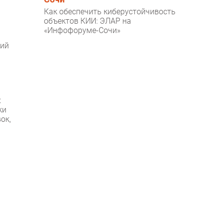
Как обеспечить киберустойчивость
объектов КИИ: ЭЛАР на
«Инфофоруме-Сочи»
кий
х
ки
ок,