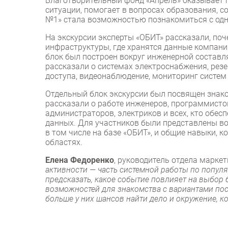
Благотворительный фонд «Апрель» оказывает 
ситуации, помогает в вопросах образования, с
№1» стала возможностью познакомиться с одн
На экскурсии эксперты «ОБИТ» рассказали, по
инфраструктуры, где хранятся данные компаний
блок был построен вокруг инженерной составл
рассказали о системах электроснабжения, рез
доступа, видеонаблюдение, мониторинг систем
Отдельный блок экскурсии был посвящен знак
рассказали о работе инженеров, программисто
администраторов, электриков и всех, кто обе
данных. Для участников были представлены в
в том числе на базе «ОБИТ», и общие навыки,
областях.
Елена Федоренко
, руководитель отдела марке
активности — часть системной работы по попул
предсказать, какое событие повлияет на выбор 
возможностей для знакомства с вариантами пос
больше у них шансов найти дело и окружение, к