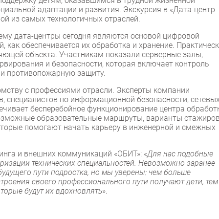
поддержку детям, оказавшимся в трудной жизненной
оциальной адаптации и развития. Экскурсия в «Дата-центр
ой из самых технологичных отраслей.
чему дата-центры сегодня являются основой цифровой
, как обеспечивается их обработка и хранение. Практичес
яющей объекта. Участникам показали серверные залы,
ервирования и безопасности, которая включает контроль
 и противопожарную защиту.
омству с профессиями отрасли. Эксперты компании
в, специалистов по информационной безопасности, сетевы
спечивает бесперебойное функционирование центра обработ
озможные образовательные маршруты, варианты стажиров
 которые помогают начать карьеру в инженерной и смежных
тинга и внешних коммуникаций «ОБИТ»: «
Для нас подобные
яризации технических специальностей. Невозможно заранее
будущего пути подростка, но мы уверены: чем больше
троения своего профессионального пути получают дети, тем
оторые будут их вдохновлять
».