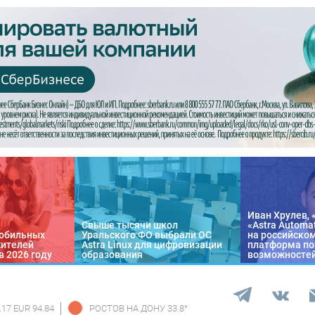
Иван Хрулев, 
Свыше тысячи школ
«Astra Automa
обильных
Уральского ФО выбрали ОС
на российско
жителей
Astra Linux для цифровизации
платформа по
в 2026 году
образования
возможносте
.17 EUR 94.84
РОСТОВ НА ДОНУ
33.8
°