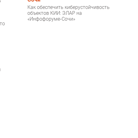
в
Как обеспечить киберустойчивость
объектов КИИ: ЭЛАР на
«Инфофоруме-Сочи»
то
й