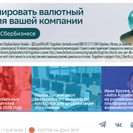
Иван Хрулев, 
Свыше тысячи школ
«Astra Automa
обильных
Уральского ФО выбрали ОС
на российско
жителей
Astra Linux для цифровизации
платформа по
в 2026 году
образования
возможносте
.17 EUR 94.84
РОСТОВ НА ДОНУ
36.5
°