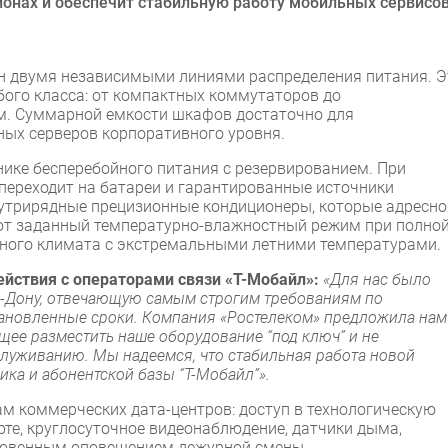
онах и обеспечит стабильную работу мобильных сервисо
н двумя независимыми линиями распределения питания. Э
ого класса: от компактных коммутаторов до
. Суммарной емкости шкафов достаточно для
ных серверов корпоративного уровня.
ике бесперебойного питания с резервированием. При
переходит на батареи и гарантированные источники
утрирядные прецизионные кондиционеры, которые адресно
ают заданный температурно-влажностный режим при полно
жного климата с экстремальными летними температурами.
ействия с операторами связи «Т-Мобайл»:
«Для нас было
а-Дону, отвечающую самым строгим требованиям по
установленные сроки. Компания «Ростелеком» предложила нам
ее разместить наше оборудование “под ключ” и не
служиванию. Мы надеемся, что стабильная работа новой
ка и абонентской базы “Т-Мобайл”».
ам коммерческих дата-центров: доступ в технологическую
рте, круглосуточное видеонаблюдение, датчики дыма,
гновенным оповещением дежурной смены.