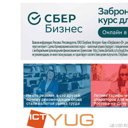
Не сто резюме, а сто друзей:
Летние тарифы м
почему рекомендации снова
операторов для 
стали валютой рынка труда
Ростова-на-Дону 
ЦБ
USD 82