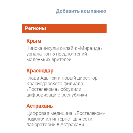
Добавить компанию
РАЗДЕЛЫ
Регионы
Новости
Крым
Киноканикулы онлайн: «Миранда»
Аналитика
узнала топ-5 предпочтений
маленьких зрителей
Интервью
Мероприятия
Краснодар
Глава Адыгеи и новый директор
Проекты
Краснодарского филиала
«Ростелекома» обсудили
IT класс
цифровизацию республики
Тестовый стенд
Астрахань
Каталог компаний
Цифровая медицина: «Ростелеком»
подключил интернет для сети
лабораторий в Астрахани