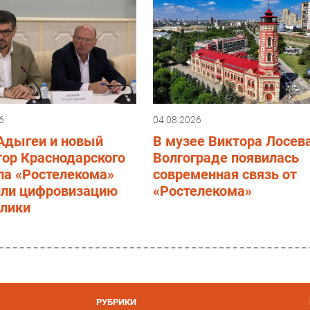
6
04.08.2026
 Адыгеи и новый
В музее Виктора Лосева
тор Краснодарского
Волгограде появилась
ла «Ростелекома»
современная связь от
или цифровизацию
«Ростелекома»
блики
РУБРИКИ