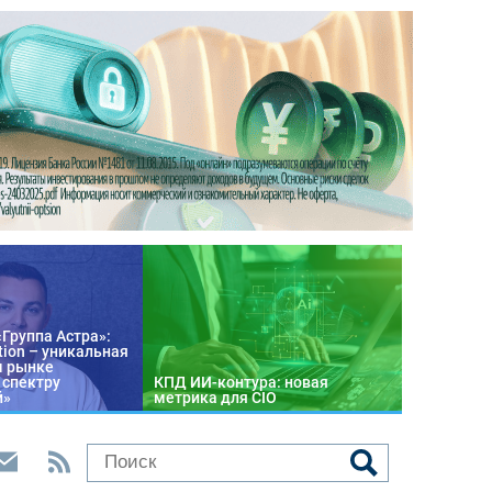
«Группа Астра»:
tion – уникальная
м рынке
 спектру
КПД ИИ-контура: новая
й»
метрика для CIO