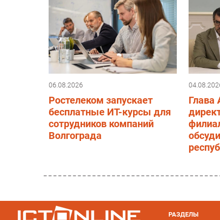
06.08.2026
04.08.202
Ростелеком запускает
Глава
бесплатные ИТ-курсы для
дирек
сотрудников компаний
филиа
Волгограда
обсуд
респу
РАЗДЕЛЫ