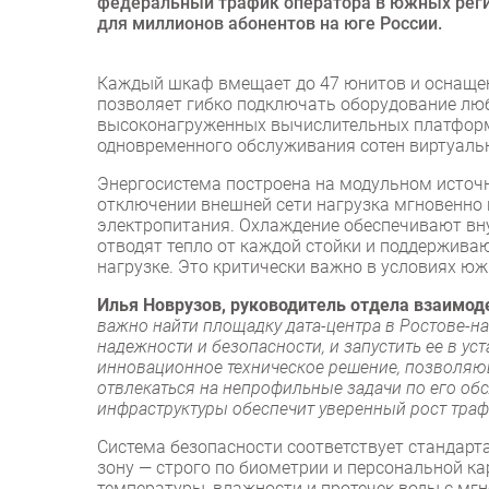
федеральный трафик оператора в южных реги
для миллионов абонентов на юге России.
Каждый шкаф вмещает до 47 юнитов и оснаще
позволяет гибко подключать оборудование люб
высоконагруженных вычислительных платформ
одновременного обслуживания сотен виртуаль
Энергосистема построена на модульном источн
отключении внешней сети нагрузка мгновенно 
электропитания. Охлаждение обеспечивают вн
отводят тепло от каждой стойки и поддержив
нагрузке. Это критически важно в условиях ю
Илья Новрузов, руководитель отдела взаимод
важно найти площадку дата-центра в Ростове-н
надежности и безопасности, и запустить ее в 
инновационное техническое решение, позволяющ
отвлекаться на непрофильные задачи по его об
инфраструктуры обеспечит уверенный рост трафи
Система безопасности соответствует стандарт
зону — строго по биометрии и персональной ка
температуры, влажности и протечек воды с м