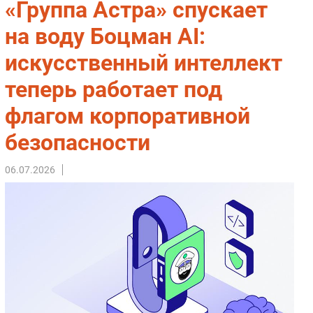
«Группа Астра» спускает
Импорто­замещение
на воду Боцман AI:
Автоматизация Промышленности
искусственный интеллект
Интернет
Мобильная связь
теперь работает под
Фиксированная связь
флагом корпоративной
Интеграция
Рынок ПК
безопасности
Маркетинг
06.07.2026
Торговые сети
Оборудование
ПО
Outsourcing
Кадры
Регулирование
Финансы
Web