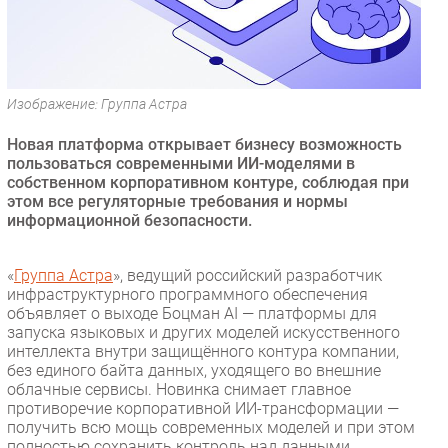
Безопасность
Инновации
CIO/Управление ИТ
Изображение: Группа Астра
Гаджеты
Здоровье
Новая платформа открывает бизнесу возможность
пользоваться современными ИИ-моделями в
собственном корпоративном контуре, соблюдая при
РАЗДЕЛЫ
этом все регуляторные требования и нормы
информационной безопасности.
Новости
Аналитика
«
Группа Астра
», ведущий российский разработчик
Интервью
инфраструктурного программного обеспечения
объявляет о выходе Боцман AI — платформы для
Мероприятия
запуска языковых и других моделей искусственного
Проекты
интеллекта внутри защищённого контура компании,
без единого байта данных, уходящего во внешние
IT класс
облачные сервисы. Новинка снимает главное
Тестовый стенд
противоречие корпоративной ИИ-трансформации —
получить всю мощь современных моделей и при этом
Каталог компаний
полностью сохранить контроль над данными.