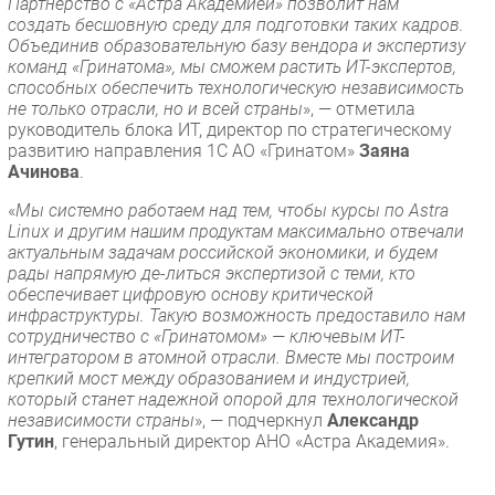
Партнерство с «Астра Академией» позволит нам
создать бесшовную среду для подготовки таких кадров.
Объединив образовательную базу вендора и экспертизу
команд «Гринатома», мы сможем растить ИТ-экспертов,
способных обеспечить технологическую независимость
не только отрасли, но и всей страны
», — отметила
руководитель блока ИТ, директор по стратегическому
развитию направления 1С АО «Гринатом»
Заяна
Ачинова
.
«
Мы системно работаем над тем, чтобы курсы по Astra
Linux и другим нашим продуктам максимально отвечали
актуальным задачам российской экономики, и будем
рады напрямую де-литься экспертизой с теми, кто
обеспечивает цифровую основу критической
инфраструктуры. Такую возможность предоставило нам
сотрудничество с «Гринатомом» — ключевым ИТ-
интегратором в атомной отрасли. Вместе мы построим
крепкий мост между образованием и индустрией,
который станет надежной опорой для технологической
независимости страны
», — подчеркнул
Александр
Гутин
, генеральный директор АНО «Астра Академия».