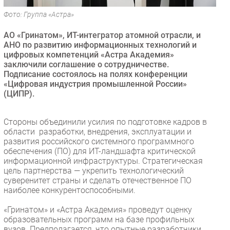
Безопасность
Фото: Группа «Астра»
Инновации
АО «Гринатом», ИТ-интегратор атомной отрасли, и
CIO/Управление ИТ
АНО по развитию информационных технологий и
цифровых компетенций «Астра Академия»
Гаджеты
заключили соглашение о сотрудничестве.
Здоровье
Подписание состоялось на полях конференции
«Цифровая индустрия промышленной России»
(ЦИПР).
РАЗДЕЛЫ
Новости
Стороны объединили усилия по подготовке кадров в
области разработки, внедрения, эксплуатации и
Аналитика
развития российского системного программного
Интервью
обеспечения (ПО) для ИТ-ландшафта критической
информационной инфраструктуры. Стратегическая
Мероприятия
цель партнерства — укрепить технологический
Проекты
суверенитет страны и сделать отечественное ПО
наиболее конкурентоспособными.
IT класс
Тестовый стенд
«Гринатом» и «Астра Академия» проведут оценку
образовательных программ на базе профильных
Каталог компаний
вузов. Предполагается, что опытные разработчики,