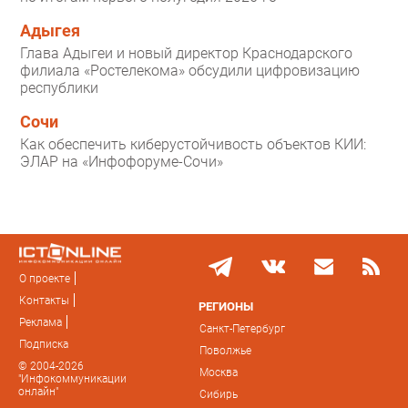
Адыгея
Глава Адыгеи и новый директор Краснодарского
филиала «Ростелекома» обсудили цифровизацию
республики
Сочи
Как обеспечить киберустойчивость объектов КИИ:
ЭЛАР на «Инфофоруме-Сочи»
О проекте
Контакты
РЕГИОНЫ
Реклама
Санкт-Петербург
Подписка
Поволжье
© 2004-2026
Москва
"Инфокоммуникации
онлайн"
Сибирь