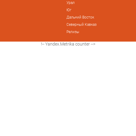
Урал
Юг
Дальний Восток
Северный Кавказ
Релизы
!-- Yandex.Metrika counter -->