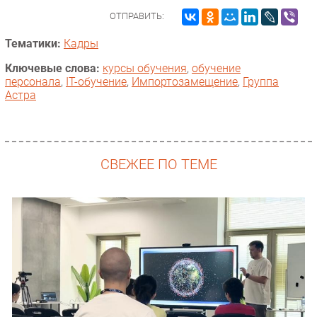
ОТПРАВИТЬ:
Тематики:
Кадры
Ключевые слова:
курсы обучения
,
обучение
персонала
,
IT-обучение
,
Импорто­замещение
,
Группа
Астра
СВЕЖЕЕ ПО ТЕМЕ