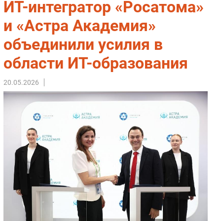
ИТ-интегратор «Росатома»
Импорто­замещение
и «Астра Академия»
Автоматизация Промышленности
объединили усилия в
Интернет
Мобильная связь
области ИТ-образования
Фиксированная связь
Интеграция
20.05.2026
Рынок ПК
Маркетинг
Торговые сети
Оборудование
ПО
Outsourcing
Кадры
Регулирование
Финансы
Web