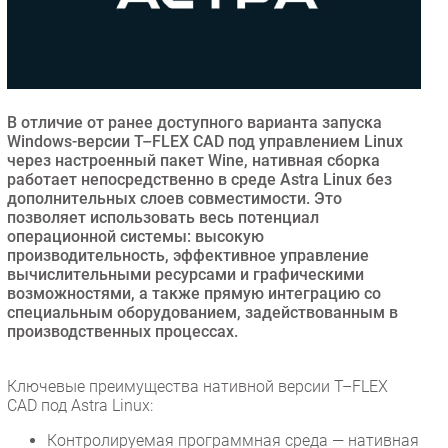
Безопасность
Инновации
CIO/Управление ИТ
Гаджеты
В отличие от ранее доступного варианта запуска
Здоровье
Windows-версии T–FLEX CAD под управлением Linux
через настроенный пакет Wine, нативная сборка
работает непосредственно в среде Astra Linux без
РАЗДЕЛЫ
дополнительных слоев совместимости. Это
позволяет использовать весь потенциал
операционной системы: высокую
Новости
производительность, эффективное управление
Аналитика
вычислительными ресурсами и графическими
Интервью
возможностями, а также прямую интеграцию со
специальным оборудованием, задействованным в
Мероприятия
производственных процессах.
Проекты
IT класс
Ключевые преимущества нативной версии T–FLEX
Тестовый стенд
CAD под Astra Linux:
Каталог компаний
Контролируемая программная среда — нативная