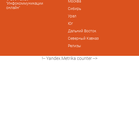
Москва
"Инфокоммуникации
онлайн"
Сибирь
Урал
Юг
Дальний Восток
Северный Кавказ
Релизы
!-- Yandex.Metrika counter -->