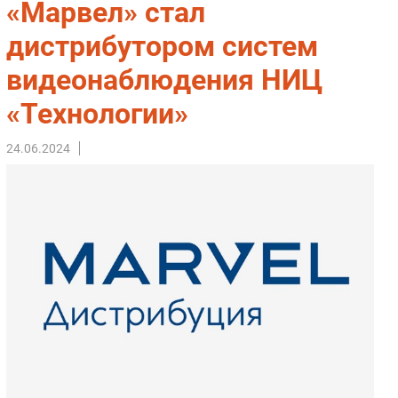
«Марвел» стал
Импорто­замещение
дистрибутором систем
Автоматизация Промышленности
видеонаблюдения НИЦ
Интернет
Мобильная связь
«Технологии»
Фиксированная связь
Интеграция
24.06.2024
Рынок ПК
Маркетинг
Торговые сети
Оборудование
ПО
Outsourcing
Кадры
Регулирование
Финансы
Web