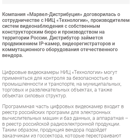
Безопасность
Компания «Марвел-Дистрибуция» договорилась о
Инновации
сотрудничестве с НИЦ «Технологии», производителем
CIO/Управление ИТ
систем видеонаблюдения с собственным
конструкторским бюро и производством на
Гаджеты
территории России. Дистрибутор займется
Здоровье
продвижением IP-камер, видеорегистраторов и
коммутационного оборудования отечественного
вендора.
РАЗДЕЛЫ
Цифровые видеокамеры НИЦ «Технологии» могут
Новости
применяться для контроля за безопасностью в
Аналитика
промышленности и транспорте, на муниципальных,
торговых и развлекательных объектах, а также
Интервью
объектах силовых структур.
Мероприятия
Программная часть цифровых видеокамер входит в
Проекты
реестр российских программ для электронных
IT класс
вычислительных машин и баз данных, а аппаратная –
в реестр российской радиоэлектронной продукции.
Тестовый стенд
Таким образом, продукция вендора подойдет
Каталог компаний
заказчикам из госсектора, которые перестраивают