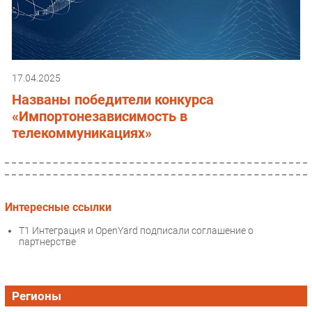
17.04.2025
Названы победители конкурса
«Импортонезависимость в
телекоммуникациях»
Интересные ссылки
Т1 Интеграция и OpenYard подписали соглашение о
партнерстве
Регионы