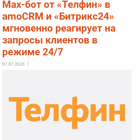
Max-бот от «Телфин» в
Импорто­замещение
amoCRM и «Битрикс24»
Автоматизация Промышленности
мгновенно реагирует на
Интернет
Мобильная связь
запросы клиентов в
Фиксированная связь
режиме 24/7
Интеграция
Рынок ПК
07.07.2026
Маркетинг
Торговые сети
Оборудование
ПО
Outsourcing
Кадры
Регулирование
Финансы
Web