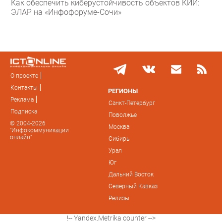
Как обеспечить киберустойчивость объектов КИИ:
ЭЛАР на «Инфофоруме-Сочи»
О проекте
Контакты
РЕГИОНЫ
Реклама
Санкт-Петербург
Подписка
Поволжье
© 2004-2026
Москва
"Инфокоммуникации
онлайн"
Сибирь
Урал
Юг
Дальний Восток
Северный Кавказ
Релизы
!-- Yandex.Metrika counter -->