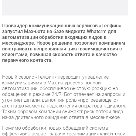
Безопасность
Инновации
CIO/Управление ИТ
Провайдер коммуникационных сервисов «Телфин»
запустил Max-бота на базе виджета Whatcrm для
Гаджеты
автоматизации обработки входящих лидов в
Здоровье
мессенджере. Новое решение позволяет компаниям
выстраивать непрерывный цикл взаимодействия с
клиентами, повышая скорость ответа и качество
РАЗДЕЛЫ
первичного контакта.
Новости
Новый сервис «Телфин» переводит управление
Аналитика
коммуникациями в Max на уровень полной
автоматизации, обеспечивая быструю реакцию на
Интервью
обращения в режиме 24/7. Бот отвечает на запросы и
Мероприятия
уточняет детали, выполняя роль «прогревающего»
агента до момента подключения оператора к диалогу.
Проекты
Таким образом компании снижают риск потери лида
IT класс
из-за длительного ожидания ответа в мессенджере.
Тестовый стенд
Помимо обработки новых обращений система
Каталог компаний
эффективно решает задачу «реанимации» клиентской