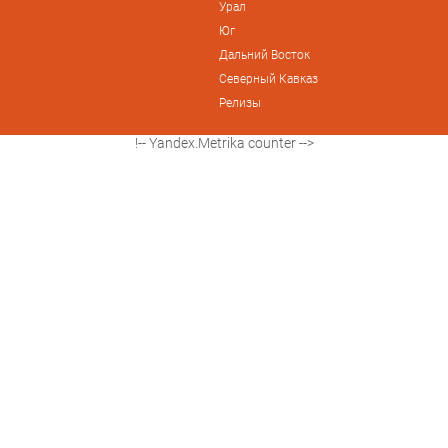
Урал
Юг
Дальний Восток
Северный Кавказ
Релизы
!-- Yandex.Metrika counter -->