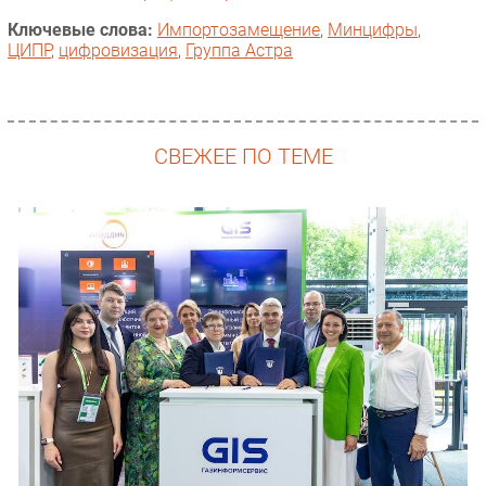
Ключевые слова:
Импорто­замещение
,
Минцифры
,
ЦИПР
,
цифровизация
,
Группа Астра
СВЕЖЕЕ ПО ТЕМЕ