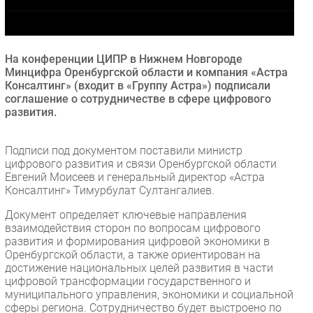
Безопасность
Инновации
CIO/Управление ИТ
На конференции ЦИПР в Нижнем Новгороде
Минцифра Оренбургской области и компания «Астра
Гаджеты
Консалтинг» (входит в «Группу Астра») подписали
Здоровье
соглашение о сотрудничестве в сфере цифрового
развития.
РАЗДЕЛЫ
Подписи под документом поставили министр
цифрового развития и связи Оренбургской области
Новости
Евгений Моисеев и генеральный директор «Астра
Аналитика
Консалтинг» Тимурбулат Султангалиев.
Интервью
Документ определяет ключевые направления
Мероприятия
взаимодействия сторон по вопросам цифрового
развития и формирования цифровой экономики в
Проекты
Оренбургской области, а также ориентирован на
IT класс
достижение национальных целей развития в части
цифровой трансформации государственного и
Тестовый стенд
муниципального управления, экономики и социальной
Каталог компаний
сферы региона. Сотрудничество будет выстроено по