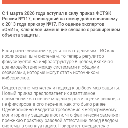
Безопасность
С 1 марта 2026 года вступил в силу приказ ФСТЭК
Инновации
России №117, пришедший на смену действовавшему
CIO/Управление ИТ
с 2013 года приказу №17. По оценке экспертов
«ОБИТ», ключевое изменение связано с расширением
Гаджеты
объекта защиты.
Здоровье
Если ранее внимание уделялось отдельным ГИС как
РАЗДЕЛЫ
изолированным системам, то теперь регулятор
фокусируется на инфраструктуре в целом, включая
взаимодействие между системами и общими
Новости
сервисами, которые могут стать источником
Аналитика
киберрисков.
Интервью
Существенно меняется и подход к выбору мер защиты.
Мероприятия
Новый приказ предполагает их адаптивное
применение на основе модели угроз и оценки рисков, а
Проекты
не фиксированного перечня, как это было ранее.
IT класс
Одновременно вводится требование к непрерывному
мониторингу защищенности, что фактически заменяет
Тестовый стенд
прежнюю практику разовой аттестации перед вводом
Каталог компаний
системы в эксплуатацию. Приоритет смещается с