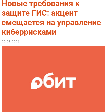
Новые требования к
Импорто­замещение
защите ГИС: акцент
Автоматизация Промышленности
смещается на управление
Интернет
Мобильная связь
киберрисками
Фиксированная связь
Интеграция
20.03.2026
Рынок ПК
Маркетинг
Торговые сети
Оборудование
ПО
Outsourcing
Кадры
Регулирование
Финансы
Web