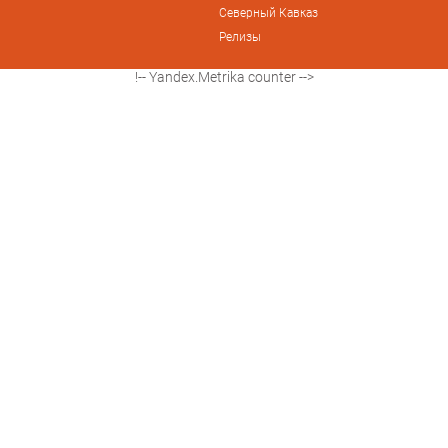
Северный Кавказ
Релизы
!-- Yandex.Metrika counter -->