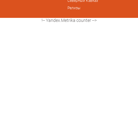
Северный Кавказ
Релизы
!-- Yandex.Metrika counter -->