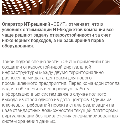
Безопасность
Инновации
CIO/Управление ИТ
Оператор ИТ-решений «ОБИТ» отмечает, что в
условиях оптимизации ИТ-бюджетов компании все
Гаджеты
чаще решают задачу отказоустойчивости за счет
Здоровье
инженерных подходов, а не расширения парка
оборудования.
РАЗДЕЛЫ
Такой подход специалисты «ОБИТ» применили при
создании отказоустойчивой виртуальной
Новости
инфраструктуры между двумя территориально
Аналитика
разнесенными дата-центрами для нового
промышленного предприятия. Перед командой стояла
Интервью
задача обеспечить непрерывную работу
Мероприятия
информационных систем даже в случае полного
выхода из строя одного из дата-центров. Одним из
Проекты
ключевых требований проекта стала реализация на
IT класс
базе стандартных возможностей текущей платформы
Тестовый стенд
виртуализации без привлечения специализированных
систем хранения данных.
Каталог компаний