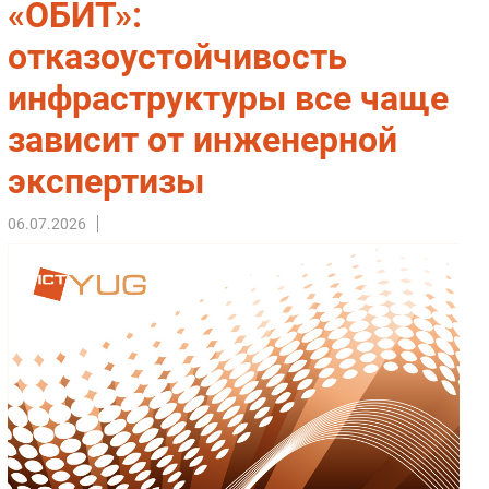
«ОБИТ»:
Импорто­замещение
отказоустойчивость
Автоматизация Промышленности
инфраструктуры все чаще
Интернет
Мобильная связь
зависит от инженерной
Фиксированная связь
экспертизы
Интеграция
Рынок ПК
06.07.2026
Маркетинг
Торговые сети
Оборудование
ПО
Outsourcing
Кадры
Регулирование
Финансы
Web