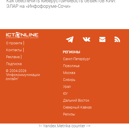
Как обеспечить киберустойчивость объектов КИИ:
ЭЛАР на «Инфофоруме-Сочи»
О проекте
Контакты
РЕГИОНЫ
Реклама
Санкт-Петербург
Подписка
Поволжье
© 2004-2026
Москва
"Инфокоммуникации
онлайн"
Сибирь
Урал
Юг
Дальний Восток
Северный Кавказ
Релизы
!-- Yandex.Metrika counter -->