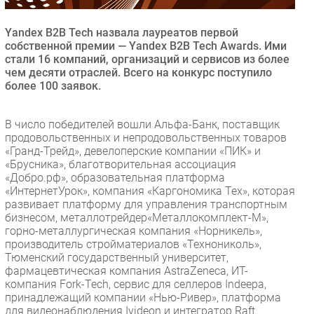
Безопасность
Yandex B2B Tech назвала лауреатов первой
Инновации
собственной премии — Yandex B2B Tech Awards. Ими
CIO/Управление ИТ
стали 16 компаний, организаций и сервисов из более
чем десяти отраслей. Всего на конкурс поступило
Гаджеты
более 100 заявок.
Здоровье
В число победителей вошли Альфа-Банк, поставщик
РАЗДЕЛЫ
продовольственных и непродовольственных товаров
«Гранд-Трейд», девелоперские компании «ПИК» и
«Брусника», благотворительная ассоциация
Новости
«Добро.рф», образовательная платформа
Аналитика
«ИнтернетУрок», компания «Каргономика Тех», которая
развивает платформу для управления транспортным
Интервью
бизнесом, металлотрейдер«Металлокомплект-М»,
Мероприятия
горно-металлургическая компания «Норникель»,
производитель стройматериалов «Технониколь»,
Проекты
Тюменский государственный университет,
IT класс
фармацевтическая компания AstraZeneca, ИТ-
Тестовый стенд
компания Fork-Tech, сервис для селлеров Indeepa,
принадлежащий компании «Нью-Ривер», платформа
Каталог компаний
для видеонаблюдения Ivideon и интегратор Raft.