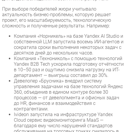
При выборе победителей жюри учитывало
актуальность бизнес-проблемы, которую решает
проект, его масштабируемость, технологическую
сложность и полученные результаты. Например:
Компания «Норникель» на базе Yandex AI Studio и
собственной LLM запустила восемь ИИ-агентов и
сократила сроки выполнения некоторых задач с
десятков дней до нескольких часов.
Компания «Технониколь» с помощью технологий
Yandex B2B Tech ускорила подготовку отчётности
в 10–50 раз и ощутимо снизила нагрузку на ИТ-
департамент — выигрыш составил до 30%.
Девелопер «Брусника» внедрил систему
управления задачами на базе технологий Яндекс
360, объединив в едином контуре более 30
процессов — от девелопмента и офисных задач
до HR, финансов и взаимодействия с
контрагентами.
Ivideon запустила на инфраструктуре Yandex
Cloud сервис видеомониторинга MaaS —
благодаря ему число нарушений стандартов
обслуживания на торговых точках снизилось в