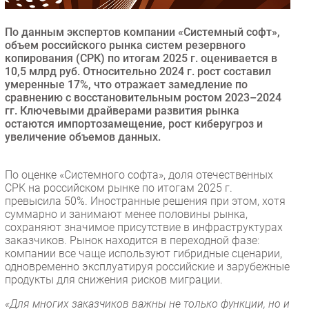
Безопасность
По данным экспертов компании «Системный софт»,
Инновации
объем российского рынка систем резервного
CIO/Управление ИТ
копирования (СРК) по итогам 2025 г. оценивается в
10,5 млрд руб. Относительно 2024 г. рост составил
Гаджеты
умеренные 17%, что отражает замедление по
Здоровье
сравнению с восстановительным ростом 2023–2024
гг. Ключевыми драйверами развития рынка
остаются импортозамещение, рост киберугроз и
РАЗДЕЛЫ
увеличение объемов данных.
Новости
По оценке «Системного софта», доля отечественных
Аналитика
СРК на российском рынке по итогам 2025 г.
превысила 50%. Иностранные решения при этом, хотя
Интервью
суммарно и занимают менее половины рынка,
Мероприятия
сохраняют значимое присутствие в инфраструктурах
заказчиков. Рынок находится в переходной фазе:
Проекты
компании все чаще используют гибридные сценарии,
IT класс
одновременно эксплуатируя российские и зарубежные
Тестовый стенд
продукты для снижения рисков миграции.
Каталог компаний
«Для многих заказчиков важны не только функции, но и