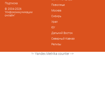
Подписка
Поволжье
© 2004-2026
Москва
"Инфокоммуникации
онлайн"
Сибирь
Урал
Юг
Дальний Восток
Северный Кавказ
Релизы
!-- Yandex.Metrika counter -->