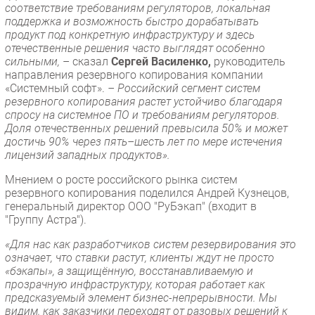
соответствие требованиям регуляторов, локальная
поддержка и возможность быстро дорабатывать
продукт под конкретную инфраструктуру и здесь
отечественные решения часто выглядят особенно
сильными,
– сказал
Сергей Василенко,
руководитель
направления резервного копирования компании
«Системный софт».
– Российский сегмент систем
резервного копирования растет устойчиво благодаря
спросу на системное ПО и требованиям регуляторов.
Доля отечественных решений превысила 50% и может
достичь 90% через пять–шесть лет по мере истечения
лицензий западных продуктов».
Мнением о росте российского рынка систем
резервного копирования поделился Андрей Кузнецов,
генеральный директор ООО "РуБэкап" (входит в
"Группу Астра").
«Для нас как разработчиков систем резервирования это
означает, что ставки растут, клиенты ждут не просто
«бэкапы», а защищённую, восстанавливаемую и
прозрачную инфраструктуру, которая работает как
предсказуемый элемент бизнес-непрерывности. Мы
видим, как заказчики переходят от разовых решений к